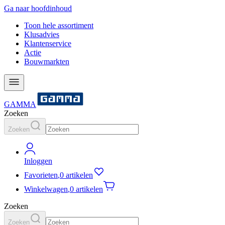
Ga naar hoofdinhoud
Toon hele assortiment
Klusadvies
Klantenservice
Actie
Bouwmarkten
GAMMA
Zoeken
Zoeken
Inloggen
Favorieten
,
0 artikelen
Winkelwagen
,
0 artikelen
Zoeken
Zoeken