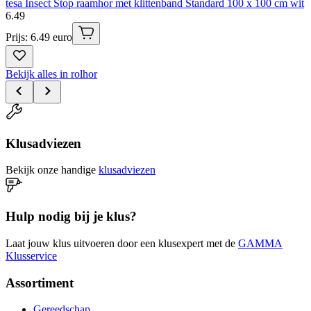
tesa Insect Stop raamhor met klittenband Standard 100 x 100 cm wit
6
.
49
Prijs: 6.49 euro
Bekijk alles in rolhor
Klusadviezen
Bekijk onze handige
klusadviezen
Hulp nodig bij je klus?
Laat jouw klus uitvoeren door een klusexpert met de
GAMMA
Klusservice
Assortiment
Gereedschap