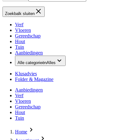
Zoekbalk sluiten
Verf
Vloeren
Gereedschap
Hout
Tuin
Aanbiedingen
Alle categorieën
Alles
Klusadvies
Folder & Magazine
Aanbiedingen
Verf
Vloeren
Gereedschap
Hout
Tuin
Home