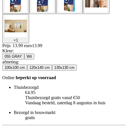
+
1
Prijs: 13.99 euro
13
.
99
Kleur
:
055 GRAY
Wit
afmeting
:
100x100 cm
120x140 cm
130x130 cm
Online
beperkt op voorraad
Thuisbezorgd
€4.95
Thuisbezorgd gratis vanaf €50
Vandaag besteld, zaterdag 8 augustus in huis
Bezorgd in bouwmarkt
gratis