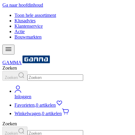
Ga naar hoofdinhoud
Toon hele assortiment
Klusadvies
Klantenservice
Actie
Bouwmarkten
GAMMA
Zoeken
Zoeken
Inloggen
Favorieten
,
0 artikelen
Winkelwagen
,
0 artikelen
Zoeken
Zoeken