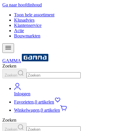
Ga naar hoofdinhoud
Toon hele assortiment
Klusadvies
Klantenservice
Actie
Bouwmarkten
GAMMA
Zoeken
Zoeken
Inloggen
Favorieten
,
0 artikelen
Winkelwagen
,
0 artikelen
Zoeken
Zoeken