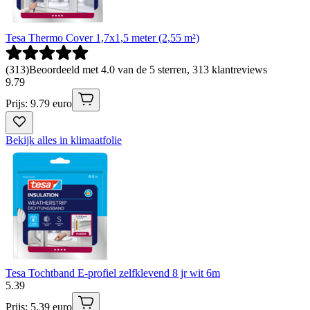
Tesa Thermo Cover 1,7x1,5 meter (2,55 m²)
(
313
)
Beoordeeld met 4.0 van de 5 sterren, 313 klantreviews
9
.
79
Prijs: 9.79 euro
Bekijk alles in klimaatfolie
Tesa Tochtband E-profiel zelfklevend 8 jr wit 6m
5
.
39
Prijs: 5.39 euro