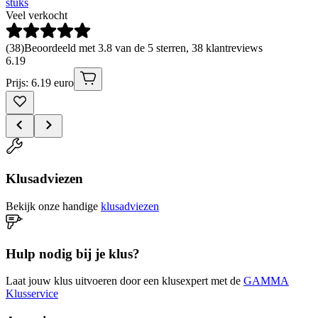
stuks
Veel verkocht
(
38
)
Beoordeeld met 3.8 van de 5 sterren, 38 klantreviews
6
.
19
Prijs: 6.19 euro
Klusadviezen
Bekijk onze handige
klusadviezen
Hulp nodig bij je klus?
Laat jouw klus uitvoeren door een klusexpert met de
GAMMA
Klusservice