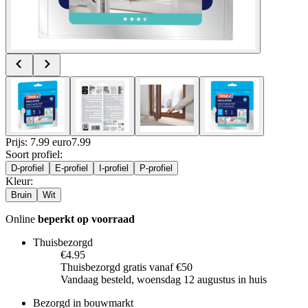
Prijs: 7.99 euro
7
.
99
Soort profiel
:
D-profiel
E-profiel
I-profiel
P-profiel
Kleur
:
Bruin
Wit
Online
beperkt op voorraad
Thuisbezorgd
€4.95
Thuisbezorgd gratis vanaf €50
Vandaag besteld, woensdag 12 augustus in huis
Bezorgd in bouwmarkt