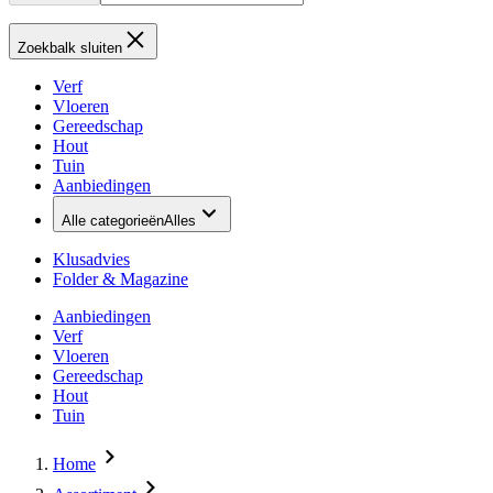
Zoekbalk sluiten
Verf
Vloeren
Gereedschap
Hout
Tuin
Aanbiedingen
Alle categorieën
Alles
Klusadvies
Folder & Magazine
Aanbiedingen
Verf
Vloeren
Gereedschap
Hout
Tuin
Home