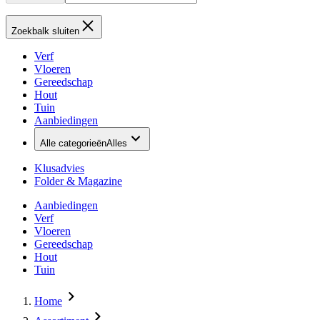
Zoekbalk sluiten
Verf
Vloeren
Gereedschap
Hout
Tuin
Aanbiedingen
Alle categorieën
Alles
Klusadvies
Folder & Magazine
Aanbiedingen
Verf
Vloeren
Gereedschap
Hout
Tuin
Home