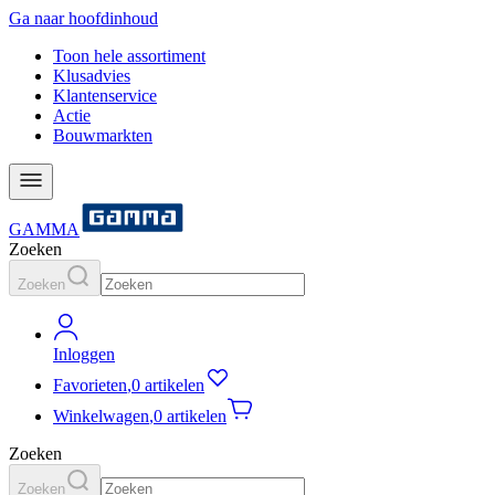
Ga naar hoofdinhoud
Toon hele assortiment
Klusadvies
Klantenservice
Actie
Bouwmarkten
GAMMA
Zoeken
Zoeken
Inloggen
Favorieten
,
0 artikelen
Winkelwagen
,
0 artikelen
Zoeken
Zoeken