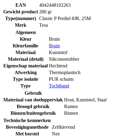
EAN
4042448102263
Gewicht product
280 gr
Type(nummer)
Classic P Profiel 8JR, 25M
Merk
Tesa
Algemeen
Kleur
Bruin
Kleurfamilie
Bruin
Materiaal
Kunststof
Materiaal (detail)
Siliconenrubber
Eigenschap materiaal
Hechtend
Afwerking
Thermoplastisch
Type isolatie
PUR schuim
Type
Tochtband
Gebruik
Materiaal van doeloppervlak
Hout
,
Kunststof
,
Staal
Beoogd gebruik
Ramen
Binnen/buitengebruik
Binnen
Technische kenmerken
Bevestigingsmethode
Zelfklevend
Met borstel
Nee