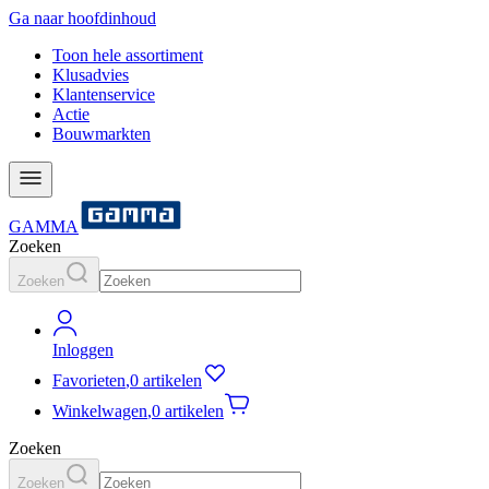
Ga naar hoofdinhoud
Toon hele assortiment
Klusadvies
Klantenservice
Actie
Bouwmarkten
GAMMA
Zoeken
Zoeken
Inloggen
Favorieten
,
0 artikelen
Winkelwagen
,
0 artikelen
Zoeken
Zoeken