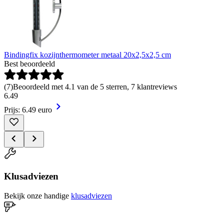
Bindingfix kozijnthermometer metaal 20x2,5x2,5 cm
Best beoordeeld
(
7
)
Beoordeeld met 4.1 van de 5 sterren, 7 klantreviews
6
.
49
Prijs: 6.49 euro
Klusadviezen
Bekijk onze handige
klusadviezen