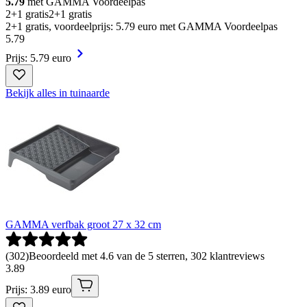
5.79
met GAMMA Voordeelpas
2+1 gratis
2+1 gratis
2+1 gratis, voordeelprijs: 5.79 euro met GAMMA Voordeelpas
5
.
79
Prijs: 5.79 euro
Bekijk alles in tuinaarde
GAMMA verfbak groot 27 x 32 cm
(
302
)
Beoordeeld met 4.6 van de 5 sterren, 302 klantreviews
3
.
89
Prijs: 3.89 euro