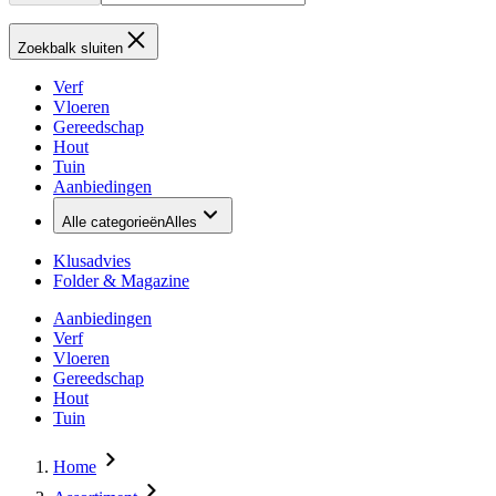
Zoekbalk sluiten
Verf
Vloeren
Gereedschap
Hout
Tuin
Aanbiedingen
Alle categorieën
Alles
Klusadvies
Folder & Magazine
Aanbiedingen
Verf
Vloeren
Gereedschap
Hout
Tuin
Home