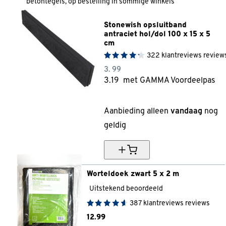
betontegels, op bestelling in sommige winkels
Stonewish opsluitband 
antraciet hol/dol 100 x 15 x 5 
cm
322
klantreviews
review
3.
99
3.
19
met GAMMA Voordeelpas
20% korting
Aanbieding alleen
vandaag
nog
geldig
Worteldoek zwart 5 x 2 m
Uitstekend beoordeeld
387
klantreviews
reviews
12.
99