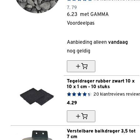
7.
79
6.
23
met GAMMA
Voordeelpas
20% korting
Aanbieding alleen
vandaag
nog geldig
Tegeldrager rubber zwart 10 x 
10 x 1 cm - 10 stuks
20
klantreviews
review
4.
29
Verstelbare balkdrager 3,5 tot 
7 cm