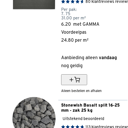
80
klantreviews
review
Per pak:
7.
75
31.00 per m²
6.20
met GAMMA
Voordeelpas
24.
80
per m²
20% korting
Aanbieding alleen
vandaag
nog geldig
Alleen bestellen en afhalen
Stonewish Basalt split 16-25 
mm - zak 25 kg
Uitstekend beoordeeld
113
klantreviews
review