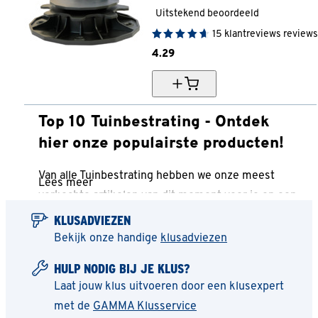
Uitstekend beoordeeld
15
klantreviews
reviews
4.
29
Top 10 Tuinbestrating - Ontdek
hier onze populairste producten!
Van alle Tuinbestrating hebben we onze meest
Lees meer
verkochte artikelen van dit moment voor je op een
rijtje gezet. Vergelijk makkelijk de specificaties en
KLUSADVIEZEN
prijzen om een goede keuze te kunnen maken.
Bekijk onze handige
klusadviezen
Deze lijst is altijd up-to-date, zodat je meteen op de
HULP NODIG BIJ JE KLUS?
hoogte bent van de nieuwste en beste producten.
Laat jouw klus uitvoeren door een klusexpert
Bekijk de top 10 Tuinbestrating en laat je inspireren
met de
GAMMA Klusservice
voor je volgende aankoop!