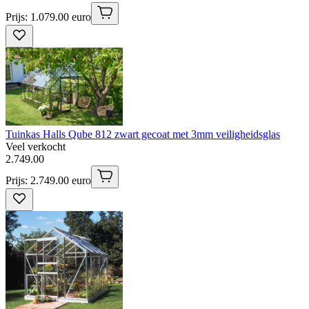
Prijs: 1.079.00 euro
Tuinkas Halls Qube 812 zwart gecoat met 3mm veiligheidsglas
Veel verkocht
2
.
749
.
00
Prijs: 2.749.00 euro