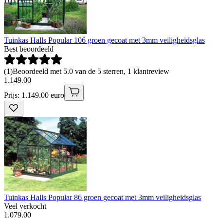
Tuinkas Halls Popular 106 groen gecoat met 3mm veiligheidsglas
Best beoordeeld
(
1
)
Beoordeeld met 5.0 van de 5 sterren, 1 klantreview
1
.
149
.
00
Prijs: 1.149.00 euro
Tuinkas Halls Popular 86 groen gecoat met 3mm veiligheidsglas
Veel verkocht
1
.
079
.
00