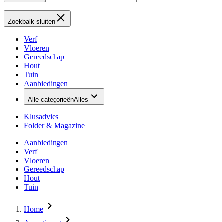
Zoekbalk sluiten
Verf
Vloeren
Gereedschap
Hout
Tuin
Aanbiedingen
Alle categorieën
Alles
Klusadvies
Folder & Magazine
Aanbiedingen
Verf
Vloeren
Gereedschap
Hout
Tuin
Home