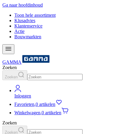
Ga naar hoofdinhoud
Toon hele assortiment
Klusadvies
Klantenservice
Actie
Bouwmarkten
GAMMA
Zoeken
Zoeken
Inloggen
Favorieten
,
0 artikelen
Winkelwagen
,
0 artikelen
Zoeken
Zoeken