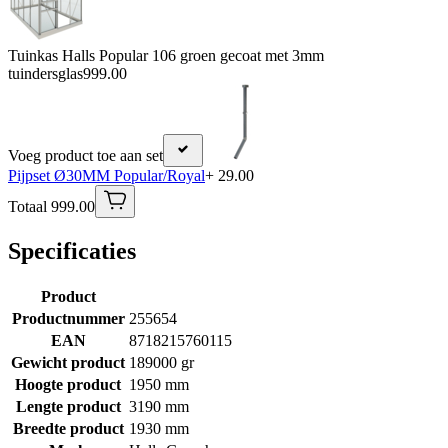
Tuinkas Halls Popular 106 groen gecoat met 3mm
tuindersglas
999.00
Voeg product toe aan set
Pijpset Ø30MM Popular/Royal
+ 29.00
Totaal 999.00
Specificaties
Product
Productnummer
255654
EAN
8718215760115
Gewicht product
189000 gr
Hoogte product
1950 mm
Lengte product
3190 mm
Breedte product
1930 mm