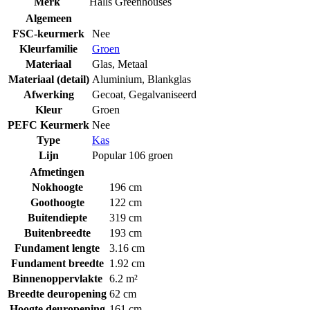
Merk
Halls Greenhouses
Algemeen
FSC-keurmerk
Nee
Kleurfamilie
Groen
Materiaal
Glas
,
Metaal
Materiaal (detail)
Aluminium
,
Blankglas
Afwerking
Gecoat
,
Gegalvaniseerd
Kleur
Groen
PEFC Keurmerk
Nee
Type
Kas
Lijn
Popular 106 groen
Afmetingen
Nokhoogte
196 cm
Goothoogte
122 cm
Buitendiepte
319 cm
Buitenbreedte
193 cm
Fundament lengte
3.16 cm
Fundament breedte
1.92 cm
Binnenoppervlakte
6.2 m²
Breedte deuropening
62 cm
Hoogte deuropening
161 cm