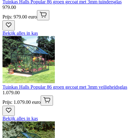
Tuinkas Halls Popular 86 groen gecoat met 3mm tuindersglas
979
.
00
Prijs: 979.00 euro
Bekijk alles in kas
Tuinkas Halls Popular 86 groen gecoat met 3mm veiligheidsglas
1
.
079
.
00
Prijs: 1.079.00 euro
Bekijk alles in kas