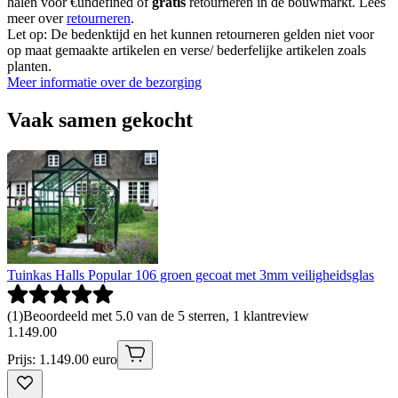
halen voor €undefined of
gratis
retourneren in de bouwmarkt. Lees
meer over
retourneren
.
Let op: De bedenktijd en het kunnen retourneren gelden niet voor
op maat gemaakte artikelen en verse/ bederfelijke artikelen zoals
planten.
Meer informatie over de bezorging
Vaak samen gekocht
Tuinkas Halls Popular 106 groen gecoat met 3mm veiligheidsglas
(
1
)
Beoordeeld met 5.0 van de 5 sterren, 1 klantreview
1
.
149
.
00
Prijs: 1.149.00 euro