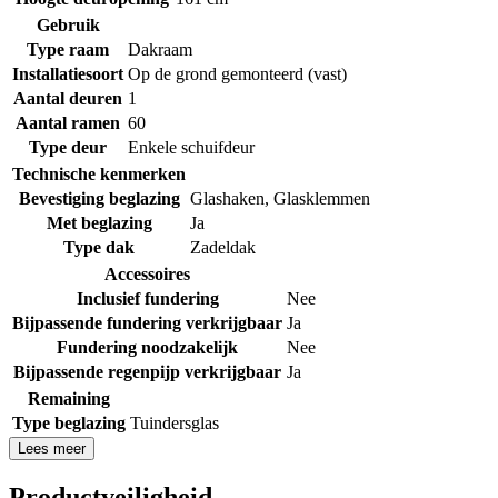
Gebruik
Type raam
Dakraam
Installatiesoort
Op de grond gemonteerd (vast)
Aantal deuren
1
Aantal ramen
60
Type deur
Enkele schuifdeur
Technische kenmerken
Bevestiging beglazing
Glashaken
,
Glasklemmen
Met beglazing
Ja
Type dak
Zadeldak
Accessoires
Inclusief fundering
Nee
Bijpassende fundering verkrijgbaar
Ja
Fundering noodzakelijk
Nee
Bijpassende regenpijp verkrijgbaar
Ja
Remaining
Type beglazing
Tuindersglas
Lees meer
Productveiligheid