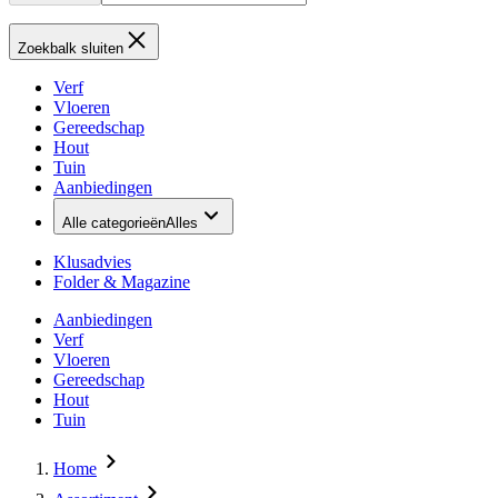
Zoekbalk sluiten
Verf
Vloeren
Gereedschap
Hout
Tuin
Aanbiedingen
Alle categorieën
Alles
Klusadvies
Folder & Magazine
Aanbiedingen
Verf
Vloeren
Gereedschap
Hout
Tuin
Home