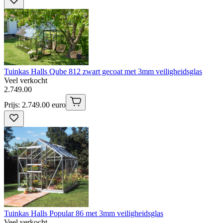
Tuinkas Halls Qube 812 zwart gecoat met 3mm veiligheidsglas
Veel verkocht
2
.
749
.
00
Prijs: 2.749.00 euro
Tuinkas Halls Popular 86 met 3mm veiligheidsglas
Veel verkocht