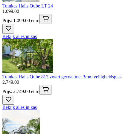
Tuinkas Halls Qube LT 24
1
.
099
.
00
Prijs: 1.099.00 euro
Bekijk alles in kas
Tuinkas Halls Qube 812 zwart gecoat met 3mm veiligheidsglas
2
.
749
.
00
Prijs: 2.749.00 euro
Bekijk alles in kas