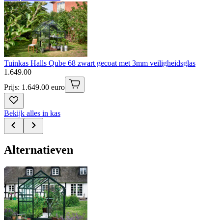
Tuinkas Halls Qube 68 zwart gecoat met 3mm veiligheidsglas
1
.
649
.
00
Prijs: 1.649.00 euro
Bekijk alles in kas
Alternatieven