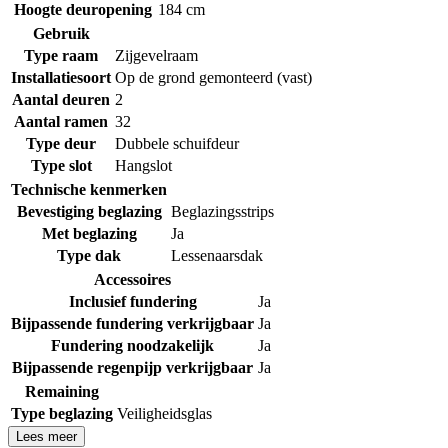
Hoogte deuropening
184 cm
Gebruik
Type raam
Zijgevelraam
Installatiesoort
Op de grond gemonteerd (vast)
Aantal deuren
2
Aantal ramen
32
Type deur
Dubbele schuifdeur
Type slot
Hangslot
Technische kenmerken
Bevestiging beglazing
Beglazingsstrips
Met beglazing
Ja
Type dak
Lessenaarsdak
Accessoires
Inclusief fundering
Ja
Bijpassende fundering verkrijgbaar
Ja
Fundering noodzakelijk
Ja
Bijpassende regenpijp verkrijgbaar
Ja
Remaining
Type beglazing
Veiligheidsglas
Lees meer