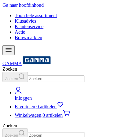
Ga naar hoofdinhoud
Toon hele assortiment
Klusadvies
Klantenservice
Actie
Bouwmarkten
GAMMA
Zoeken
Zoeken
Inloggen
Favorieten
,
0 artikelen
Winkelwagen
,
0 artikelen
Zoeken
Zoeken