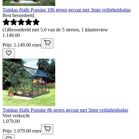
Tuinkas Halls Popular 106 groen gecoat met 3mm veiligheidsglas
Best beoordeeld
(
1
)
Beoordeeld met 5.0 van de 5 sterren, 1 klantreview
1
.
149
.
00
Prijs: 1.149.00 euro
Tuinkas Halls Popular 86 groen gecoat met 3mm veiligheidsglas
Veel verkocht
1
.
079
.
00
Prijs: 1.079.00 euro