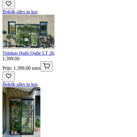
Bekijk alles in kas
Tuinkas Halls Qube LT 26
1
.
399
.
00
Prijs: 1.399.00 euro
Bekijk alles in kas