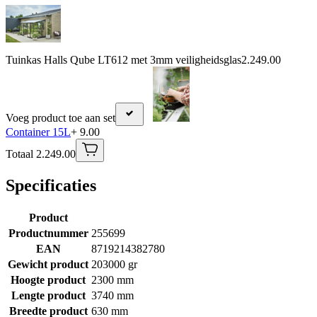
Tuinkas Halls Qube LT612 met 3mm veiligheidsglas
2.249.00
Voeg product toe aan set
Container 15L
+ 9.00
Totaal 2.249.00
Specificaties
Product
Productnummer
255699
EAN
8719214382780
Gewicht product
203000 gr
Hoogte product
2300 mm
Lengte product
3740 mm
Breedte product
630 mm