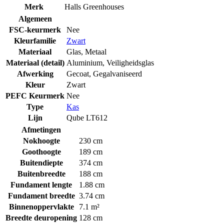
Merk
Halls Greenhouses
Algemeen
FSC-keurmerk
Nee
Kleurfamilie
Zwart
Materiaal
Glas
,
Metaal
Materiaal (detail)
Aluminium
,
Veiligheidsglas
Afwerking
Gecoat
,
Gegalvaniseerd
Kleur
Zwart
PEFC Keurmerk
Nee
Type
Kas
Lijn
Qube LT612
Afmetingen
Nokhoogte
230 cm
Goothoogte
189 cm
Buitendiepte
374 cm
Buitenbreedte
188 cm
Fundament lengte
1.88 cm
Fundament breedte
3.74 cm
Binnenoppervlakte
7.1 m²
Breedte deuropening
128 cm