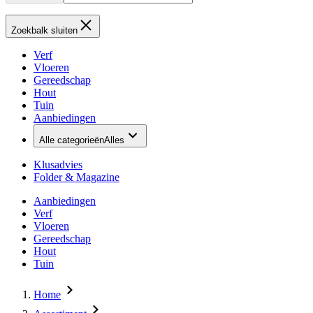
Zoekbalk sluiten
Verf
Vloeren
Gereedschap
Hout
Tuin
Aanbiedingen
Alle categorieën
Alles
Klusadvies
Folder & Magazine
Aanbiedingen
Verf
Vloeren
Gereedschap
Hout
Tuin
Home