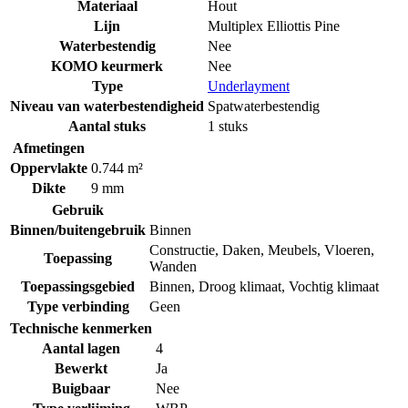
Materiaal
Hout
Lijn
Multiplex Elliottis Pine
Waterbestendig
Nee
KOMO keurmerk
Nee
Type
Underlayment
Niveau van waterbestendigheid
Spatwaterbestendig
Aantal stuks
1 stuks
Afmetingen
Oppervlakte
0.744 m²
Dikte
9 mm
Gebruik
Binnen/buitengebruik
Binnen
Constructie
,
Daken
,
Meubels
,
Vloeren
,
Toepassing
Wanden
Toepassingsgebied
Binnen
,
Droog klimaat
,
Vochtig klimaat
Type verbinding
Geen
Technische kenmerken
Aantal lagen
4
Bewerkt
Ja
Buigbaar
Nee