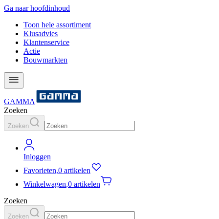
Ga naar hoofdinhoud
Toon hele assortiment
Klusadvies
Klantenservice
Actie
Bouwmarkten
GAMMA
Zoeken
Zoeken
Inloggen
Favorieten
,
0 artikelen
Winkelwagen
,
0 artikelen
Zoeken
Zoeken