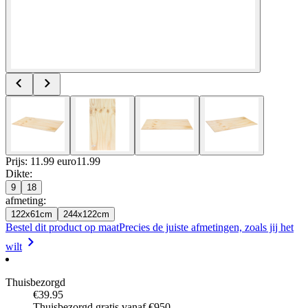
Prijs: 11.99 euro
11
.
99
Dikte
:
9
18
afmeting
:
122x61cm
244x122cm
Bestel dit product op maat
Precies de juiste afmetingen, zoals jij het
wilt
Thuisbezorgd
€39.95
Thuisbezorgd gratis vanaf €950