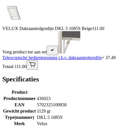
VELUX Dakraamrolgordijn DKL 5 1085S Beige
111.00
Voeg product toe aan set
Telescopische bedieningsstang t.b.v. dakraamrolgordijn
+ 37.49
Totaal 111.00
Specificaties
Product
Productnummer
436023
EAN
5702325100858
Gewicht product
1129 gr
Type(nummer)
DKL 5 1085S
Merk
Velux