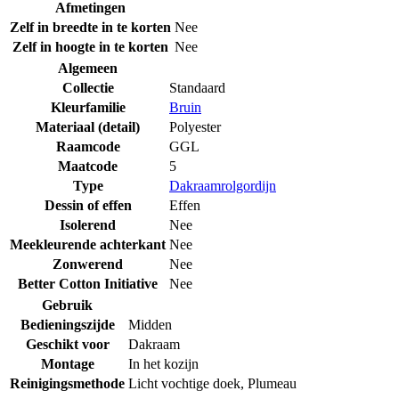
Afmetingen
Zelf in breedte in te korten
Nee
Zelf in hoogte in te korten
Nee
Algemeen
Collectie
Standaard
Kleurfamilie
Bruin
Materiaal (detail)
Polyester
Raamcode
GGL
Maatcode
5
Type
Dakraamrolgordijn
Dessin of effen
Effen
Isolerend
Nee
Meekleurende achterkant
Nee
Zonwerend
Nee
Better Cotton Initiative
Nee
Gebruik
Bedieningszijde
Midden
Geschikt voor
Dakraam
Montage
In het kozijn
Reinigingsmethode
Licht vochtige doek
,
Plumeau