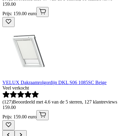
159
.
00
Prijs: 159.00 euro
VELUX Dakraamrolgordijn DKL S06 1085SC Beige
Veel verkocht
(
127
)
Beoordeeld met 4.6 van de 5 sterren, 127 klantreviews
159
.
00
Prijs: 159.00 euro