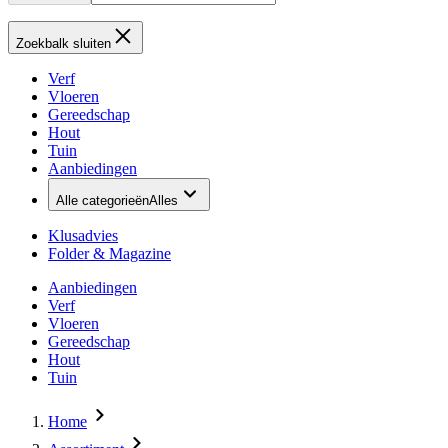
Zoekbalk sluiten
Verf
Vloeren
Gereedschap
Hout
Tuin
Aanbiedingen
Alle categorieën
Alles
Klusadvies
Folder & Magazine
Aanbiedingen
Verf
Vloeren
Gereedschap
Hout
Tuin
Home