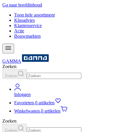
Ga naar hoofdinhoud
Toon hele assortiment
Klusadvies
Klantenservice
Actie
Bouwmarkten
GAMMA
Zoeken
Zoeken
Inloggen
Favorieten
,
0 artikelen
Winkelwagen
,
0 artikelen
Zoeken
Zoeken