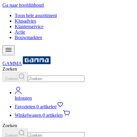
Ga naar hoofdinhoud
Toon hele assortiment
Klusadvies
Klantenservice
Actie
Bouwmarkten
GAMMA
Zoeken
Zoeken
Inloggen
Favorieten
,
0 artikelen
Winkelwagen
,
0 artikelen
Zoeken
Zoeken