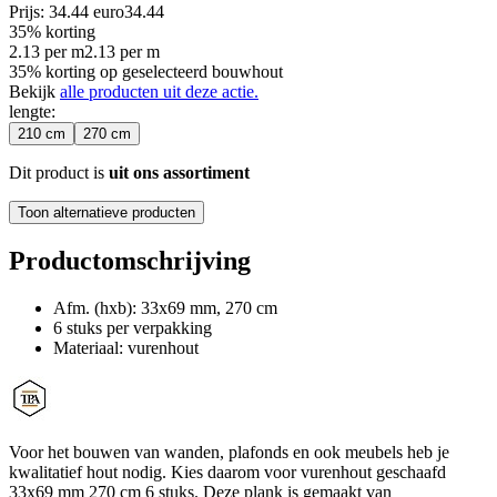
Prijs: 34.44 euro
34
.
44
35% korting
2.13
per
m
2.13
per
m
35% korting op geselecteerd bouwhout
Bekijk
alle producten uit deze actie.
lengte
:
210 cm
270 cm
Dit product is
uit ons assortiment
Toon alternatieve producten
Productomschrijving
Afm. (hxb): 33x69 mm, 270 cm
6 stuks per verpakking
Materiaal: vurenhout
Voor het bouwen van wanden, plafonds en ook meubels heb je
kwalitatief hout nodig. Kies daarom voor vurenhout geschaafd
33x69 mm 270 cm 6 stuks. Deze plank is gemaakt van