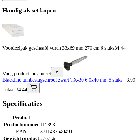
Handig als set kopen
Voordeelpak geschaafd vuren 33x69 mm 270 cm 6 stuks
34.44
Voeg product toe aan set
Blackline tuinbeslagschroef zwart TX-30 6.0x40 mm 5 stuks
+ 3.99
Totaal 34.44
Specificaties
Product
Productnummer
115393
EAN
8711433540491
Gewicht product
2767 gr