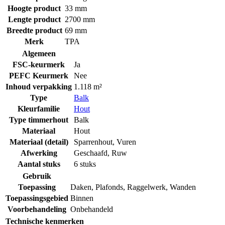
Hoogte product
33 mm
Lengte product
2700 mm
Breedte product
69 mm
Merk
TPA
Algemeen
FSC-keurmerk
Ja
PEFC Keurmerk
Nee
Inhoud verpakking
1.118 m²
Type
Balk
Kleurfamilie
Hout
Type timmerhout
Balk
Materiaal
Hout
Materiaal (detail)
Sparrenhout
,
Vuren
Afwerking
Geschaafd
,
Ruw
Aantal stuks
6 stuks
Gebruik
Toepassing
Daken
,
Plafonds
,
Raggelwerk
,
Wanden
Toepassingsgebied
Binnen
Voorbehandeling
Onbehandeld
Technische kenmerken