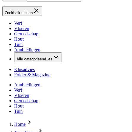
Zoekbalk sluiten
Verf
Vloeren
Gereedschap
Hout
Tuin
Aanbiedingen
Alle categorieën
Alles
Klusadvies
Folder & Magazine
Aanbiedingen
Verf
Vloeren
Gereedschap
Hout
Tuin
Home