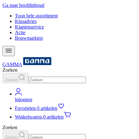
Ga naar hoofdinhoud
Toon hele assortiment
Klusadvies
Klantenservice
Actie
Bouwmarkten
GAMMA
Zoeken
Zoeken
Inloggen
Favorieten
,
0 artikelen
Winkelwagen
,
0 artikelen
Zoeken
Zoeken