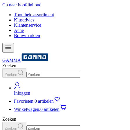
Ga naar hoofdinhoud
Toon hele assortiment
Klusadvies
Klantenservice
Actie
Bouwmarkten
GAMMA
Zoeken
Zoeken
Inloggen
Favorieten
,
0 artikelen
Winkelwagen
,
0 artikelen
Zoeken
Zoeken