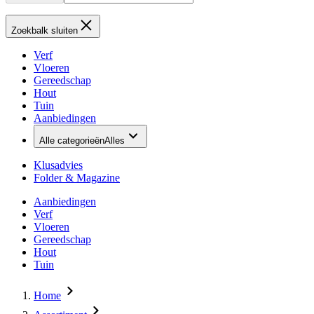
Zoekbalk sluiten
Verf
Vloeren
Gereedschap
Hout
Tuin
Aanbiedingen
Alle categorieën
Alles
Klusadvies
Folder & Magazine
Aanbiedingen
Verf
Vloeren
Gereedschap
Hout
Tuin
Home