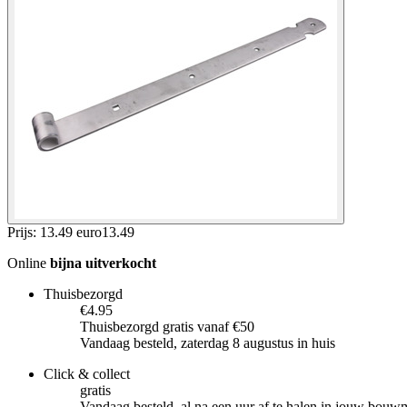
Prijs: 13.49 euro
13
.
49
Online
bijna uitverkocht
Thuisbezorgd
€4.95
Thuisbezorgd gratis vanaf €50
Vandaag besteld, zaterdag 8 augustus in huis
Click & collect
gratis
Vandaag besteld, al na een uur af te halen in jouw bouw