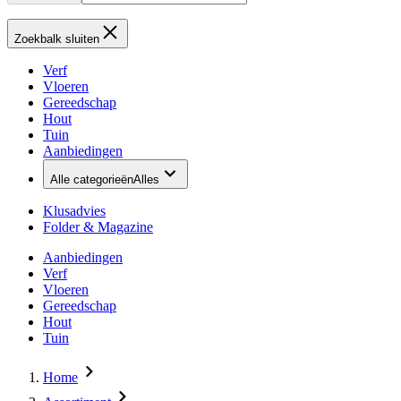
Zoekbalk sluiten
Verf
Vloeren
Gereedschap
Hout
Tuin
Aanbiedingen
Alle categorieën
Alles
Klusadvies
Folder & Magazine
Aanbiedingen
Verf
Vloeren
Gereedschap
Hout
Tuin
Home