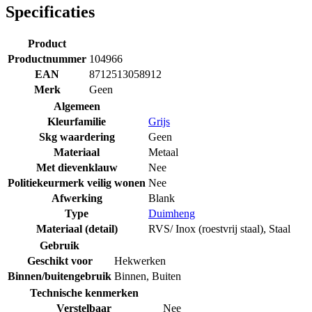
Specificaties
Product
Productnummer
104966
EAN
8712513058912
Merk
Geen
Algemeen
Kleurfamilie
Grijs
Skg waardering
Geen
Materiaal
Metaal
Met dievenklauw
Nee
Politiekeurmerk veilig wonen
Nee
Afwerking
Blank
Type
Duimheng
Materiaal (detail)
RVS/ Inox (roestvrij staal)
,
Staal
Gebruik
Geschikt voor
Hekwerken
Binnen/buitengebruik
Binnen
,
Buiten
Technische kenmerken
Verstelbaar
Nee