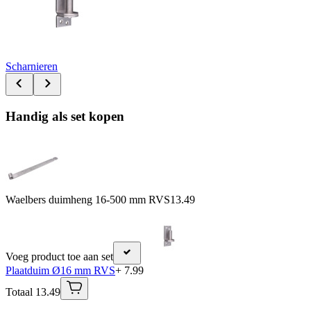
Scharnieren
Handig als set kopen
Waelbers duimheng 16-500 mm RVS
13.49
Voeg product toe aan set
Plaatduim Ø16 mm RVS
+ 7.99
Totaal 13.49