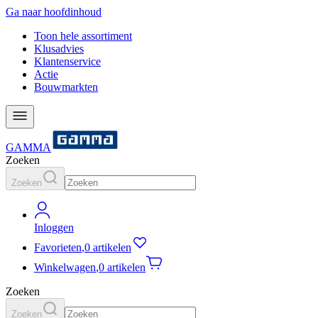
Ga naar hoofdinhoud
Toon hele assortiment
Klusadvies
Klantenservice
Actie
Bouwmarkten
GAMMA
Zoeken
Zoeken
Inloggen
Favorieten
,
0 artikelen
Winkelwagen
,
0 artikelen
Zoeken
Zoeken