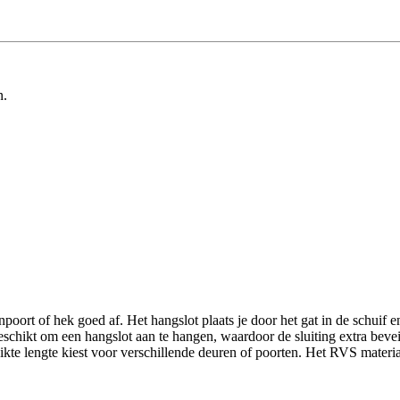
n.
ort of hek goed af. Het hangslot plaats je door het gat in de schuif en 
geschikt om een hangslot aan te hangen, waardoor de sluiting extra beve
kte lengte kiest voor verschillende deuren of poorten. Het RVS materiaa