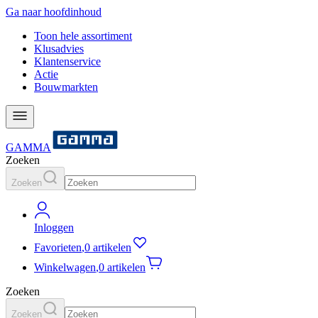
Ga naar hoofdinhoud
Toon hele assortiment
Klusadvies
Klantenservice
Actie
Bouwmarkten
GAMMA
Zoeken
Zoeken
Inloggen
Favorieten
,
0 artikelen
Winkelwagen
,
0 artikelen
Zoeken
Zoeken