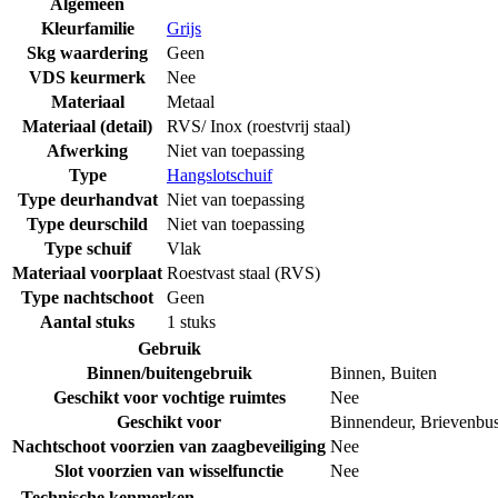
Algemeen
Kleurfamilie
Grijs
Skg waardering
Geen
VDS keurmerk
Nee
Materiaal
Metaal
Materiaal (detail)
RVS/ Inox (roestvrij staal)
Afwerking
Niet van toepassing
Type
Hangslotschuif
Type deurhandvat
Niet van toepassing
Type deurschild
Niet van toepassing
Type schuif
Vlak
Materiaal voorplaat
Roestvast staal (RVS)
Type nachtschoot
Geen
Aantal stuks
1 stuks
Gebruik
Binnen/buitengebruik
Binnen
,
Buiten
Geschikt voor vochtige ruimtes
Nee
Geschikt voor
Binnendeur
,
Brievenbu
Nachtschoot voorzien van zaagbeveiliging
Nee
Slot voorzien van wisselfunctie
Nee
Technische kenmerken