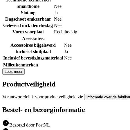
Smarthome
Nee
Slotoog
Ja
Dagschoot omkeerbaar
Nee
Geleverd incl. deurbeslag
Nee
Vorm voorplaat
Rechthoekig
Accessoires
Accessoires bijgeleverd
Nee
Inclusief sluitplaat
Ja
Inclusief bevestigingsmateriaal
Nee
Milieukenmerken
Lees meer
Productveiligheid
Verantwoordelijk voor productveiligheid zie
informatie over de fabrika
Bestel- en bezorginformatie
Bezorgd door PostNL