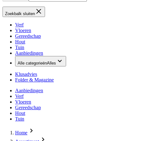
Zoekbalk sluiten
Verf
Vloeren
Gereedschap
Hout
Tuin
Aanbiedingen
Alle categorieën
Alles
Klusadvies
Folder & Magazine
Aanbiedingen
Verf
Vloeren
Gereedschap
Hout
Tuin
Home