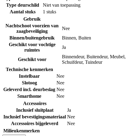
Type deurschild
Niet van toepassing
Aantal stuks
1 stuks
Gebruik
Nachtschoot voorzien van
Nee
zaagbeveiliging
Binnen/buitengebruik
Binnen
,
Buiten
Geschikt voor vochtige
Ja
ruimtes
Binnendeur
,
Buitendeur
,
Meubel
,
Geschikt voor
Schuifdeur
,
Tuindeur
Technische kenmerken
Instelbaar
Nee
Slotoog
Nee
Geleverd incl. deurbeslag
Nee
Smarthome
Nee
Accessoires
Inclusief sluitplaat
Ja
Inclusief bevestigingsmateriaal
Nee
Accessoires bijgeleverd
Nee
Milieukenmerken