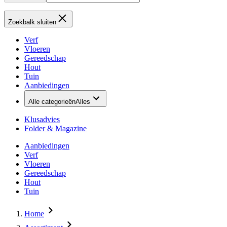
Zoekbalk sluiten
Verf
Vloeren
Gereedschap
Hout
Tuin
Aanbiedingen
Alle categorieën
Alles
Klusadvies
Folder & Magazine
Aanbiedingen
Verf
Vloeren
Gereedschap
Hout
Tuin
Home