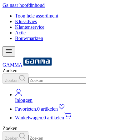
Ga naar hoofdinhoud
Toon hele assortiment
Klusadvies
Klantenservice
Actie
Bouwmarkten
GAMMA
Zoeken
Zoeken
Inloggen
Favorieten
,
0 artikelen
Winkelwagen
,
0 artikelen
Zoeken
Zoeken