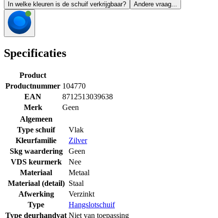
In welke kleuren is de schuif verkrijgbaar?
Andere vraag...
Specificaties
Product
Productnummer
104770
EAN
8712513039638
Merk
Geen
Algemeen
Type schuif
Vlak
Kleurfamilie
Zilver
Skg waardering
Geen
VDS keurmerk
Nee
Materiaal
Metaal
Materiaal (detail)
Staal
Afwerking
Verzinkt
Type
Hangslotschuif
Type deurhandvat
Niet van toepassing