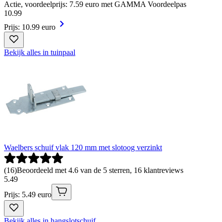
Actie, voordeelprijs: 7.59 euro met GAMMA Voordeelpas
10
.
99
Prijs: 10.99 euro
Bekijk alles in tuinpaal
Waelbers schuif vlak 120 mm met slotoog verzinkt
(
16
)
Beoordeeld met 4.6 van de 5 sterren, 16 klantreviews
5
.
49
Prijs: 5.49 euro
Bekijk alles in hangslotschuif