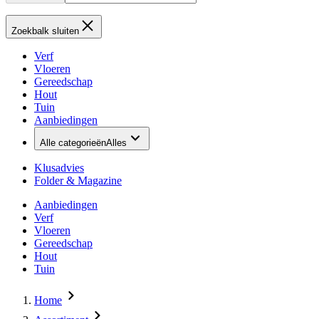
Zoekbalk sluiten
Verf
Vloeren
Gereedschap
Hout
Tuin
Aanbiedingen
Alle categorieën
Alles
Klusadvies
Folder & Magazine
Aanbiedingen
Verf
Vloeren
Gereedschap
Hout
Tuin
Home