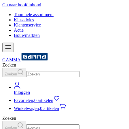
Ga naar hoofdinhoud
Toon hele assortiment
Klusadvies
Klantenservice
Actie
Bouwmarkten
GAMMA
Zoeken
Zoeken
Inloggen
Favorieten
,
0 artikelen
Winkelwagen
,
0 artikelen
Zoeken
Zoeken