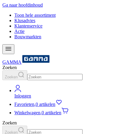
Ga naar hoofdinhoud
Toon hele assortiment
Klusadvies
Klantenservice
Actie
Bouwmarkten
GAMMA
Zoeken
Zoeken
Inloggen
Favorieten
,
0 artikelen
Winkelwagen
,
0 artikelen
Zoeken
Zoeken