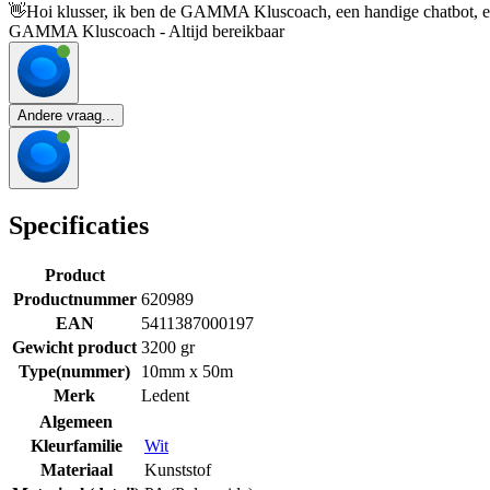
👋
Hoi klusser, ik ben de GAMMA Kluscoach, een handige chatbot, en 
GAMMA Kluscoach - Altijd bereikbaar
Andere vraag...
Specificaties
Product
Productnummer
620989
EAN
5411387000197
Gewicht product
3200 gr
Type(nummer)
10mm x 50m
Merk
Ledent
Algemeen
Kleurfamilie
Wit
Materiaal
Kunststof