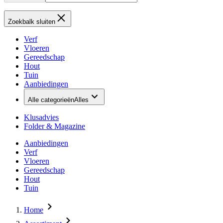
Zoekbalk sluiten
Verf
Vloeren
Gereedschap
Hout
Tuin
Aanbiedingen
Alle categorieën
Alles
Klusadvies
Folder & Magazine
Aanbiedingen
Verf
Vloeren
Gereedschap
Hout
Tuin
Home