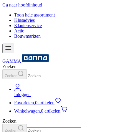
Ga naar hoofdinhoud
Toon hele assortiment
Klusadvies
Klantenservice
Actie
Bouwmarkten
GAMMA
Zoeken
Zoeken
Inloggen
Favorieten
,
0 artikelen
Winkelwagen
,
0 artikelen
Zoeken
Zoeken