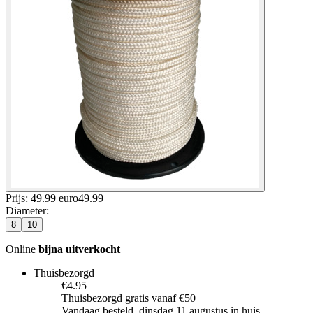
Prijs: 49.99 euro
49
.
99
Diameter
:
8
10
Online
bijna uitverkocht
Thuisbezorgd
€4.95
Thuisbezorgd gratis vanaf €50
Vandaag besteld, dinsdag 11 augustus in huis