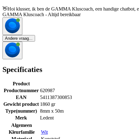
👋
Hoi klusser, ik ben de GAMMA Kluscoach, een handige chatbot, en 
GAMMA Kluscoach - Altijd bereikbaar
Andere vraag...
Specificaties
Product
Productnummer
620987
EAN
5411387300853
Gewicht product
1860 gr
Type(nummer)
8mm x 50m
Merk
Ledent
Algemeen
Kleurfamilie
Wit
Materiaal
Kunststof