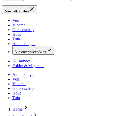
Zoekbalk sluiten
Verf
Vloeren
Gereedschap
Hout
Tuin
Aanbiedingen
Alle categorieën
Alles
Klusadvies
Folder & Magazine
Aanbiedingen
Verf
Vloeren
Gereedschap
Hout
Tuin
Home