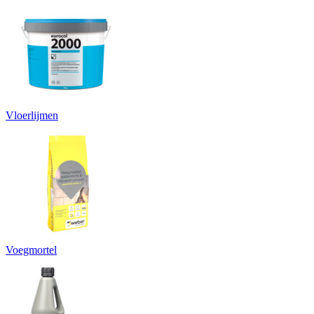
Vloerlijmen
Voegmortel