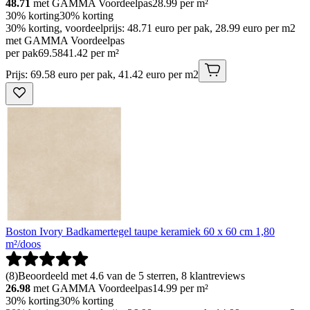
48.71
met GAMMA Voordeelpas
28.99
per m²
30% korting
30% korting
30% korting, voordeelprijs: 48.71 euro per pak, 28.99 euro per m2
met GAMMA Voordeelpas
per pak
69
.
58
41.42 per m²
Prijs: 69.58 euro per pak, 41.42 euro per m2
Boston Ivory Badkamertegel taupe keramiek 60 x 60 cm 1,80
m²/doos
(
8
)
Beoordeeld met 4.6 van de 5 sterren, 8 klantreviews
26.98
met GAMMA Voordeelpas
14.99
per m²
30% korting
30% korting