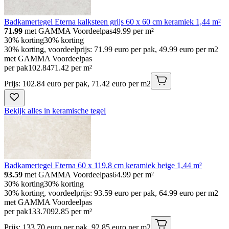
Badkamertegel Eterna kalksteen grijs 60 x 60 cm keramiek 1,44 m²
71.99
met GAMMA Voordeelpas
49.99
per m²
30% korting
30% korting
30% korting, voordeelprijs: 71.99 euro per pak, 49.99 euro per m2
met GAMMA Voordeelpas
per pak
102
.
84
71.42 per m²
Prijs: 102.84 euro per pak, 71.42 euro per m2
Bekijk alles in keramische tegel
Badkamertegel Eterna 60 x 119,8 cm keramiek beige 1,44 m²
93.59
met GAMMA Voordeelpas
64.99
per m²
30% korting
30% korting
30% korting, voordeelprijs: 93.59 euro per pak, 64.99 euro per m2
met GAMMA Voordeelpas
per pak
133
.
70
92.85 per m²
Prijs: 133.70 euro per pak, 92.85 euro per m2