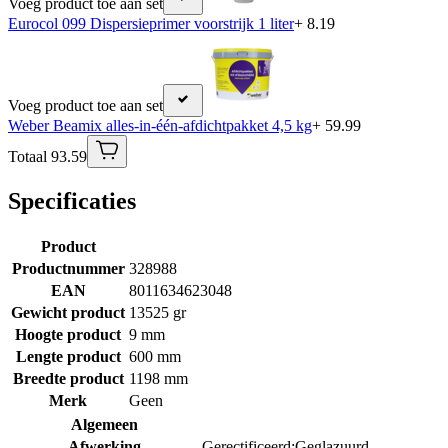
Voeg product toe aan set
Eurocol 099 Dispersieprimer voorstrijk 1 liter
+ 8.19
Voeg product toe aan set
Weber Beamix alles-in-één-afdichtpakket 4,5 kg
+ 59.99
Totaal 93.59
Specificaties
Product
Productnummer
328988
EAN
8011634623048
Gewicht product
13525 gr
Hoogte product
9 mm
Lengte product
600 mm
Breedte product
1198 mm
Merk
Geen
Algemeen
Afwerking
Gerectificeerd;Geglazuurd