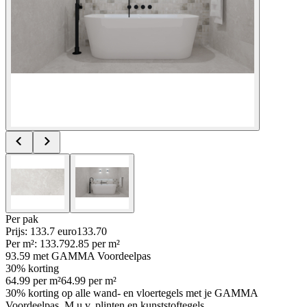
Per
pak
Prijs: 133.7 euro
133
.
70
Per
m²
:
133.7
92.85
per
m²
93.59
met GAMMA Voordeelpas
30% korting
64.99
per
m²
64.99
per
m²
30% korting op alle wand- en vloertegels met je GAMMA
Voordeelpas, M.u.v. plinten en kunststoftegels