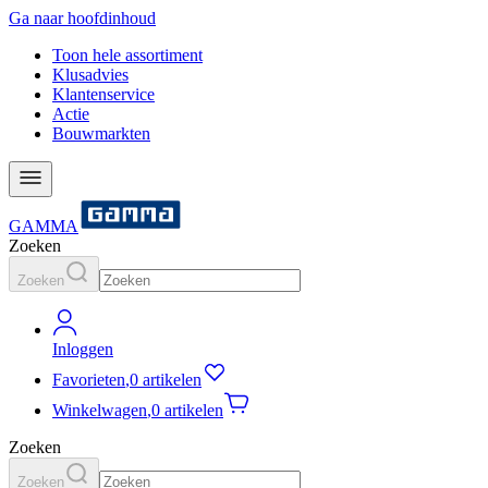
Ga naar hoofdinhoud
Toon hele assortiment
Klusadvies
Klantenservice
Actie
Bouwmarkten
GAMMA
Zoeken
Zoeken
Inloggen
Favorieten
,
0 artikelen
Winkelwagen
,
0 artikelen
Zoeken
Zoeken