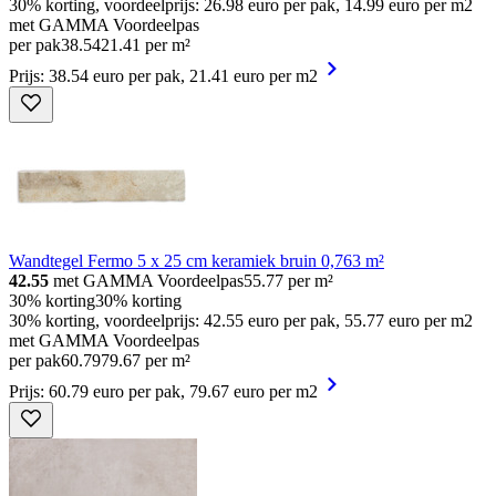
30% korting, voordeelprijs: 26.98 euro per pak, 14.99 euro per m2
met GAMMA Voordeelpas
per pak
38
.
54
21.41 per m²
Prijs: 38.54 euro per pak, 21.41 euro per m2
Wandtegel Fermo 5 x 25 cm keramiek bruin 0,763 m²
42.55
met GAMMA Voordeelpas
55.77
per m²
30% korting
30% korting
30% korting, voordeelprijs: 42.55 euro per pak, 55.77 euro per m2
met GAMMA Voordeelpas
per pak
60
.
79
79.67 per m²
Prijs: 60.79 euro per pak, 79.67 euro per m2