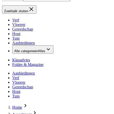
Zoekbalk sluiten
Verf
Vloeren
Gereedschap
Hout
Tuin
Aanbiedingen
Alle categorieën
Alles
Klusadvies
Folder & Magazine
Aanbiedingen
Verf
Vloeren
Gereedschap
Hout
Tuin
Home