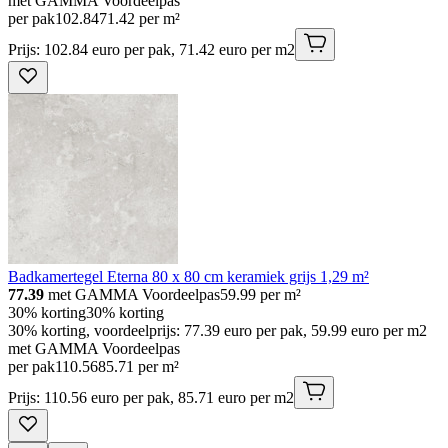
met GAMMA Voordeelpas
per pak
102
.
84
71.42 per m²
Prijs: 102.84 euro per pak, 71.42 euro per m2
Badkamertegel Eterna 80 x 80 cm keramiek grijs 1,29 m²
77.39
met GAMMA Voordeelpas
59.99
per m²
30% korting
30% korting
30% korting, voordeelprijs: 77.39 euro per pak, 59.99 euro per m2
met GAMMA Voordeelpas
per pak
110
.
56
85.71 per m²
Prijs: 110.56 euro per pak, 85.71 euro per m2