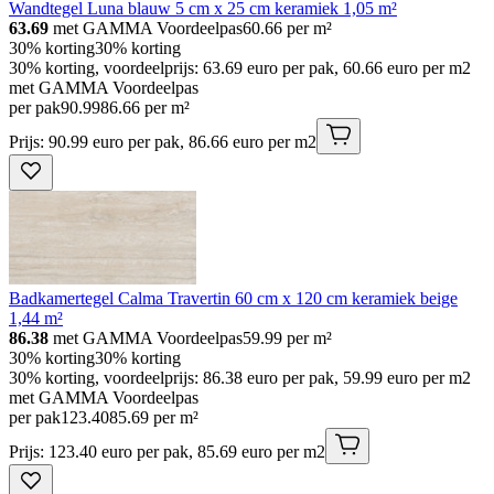
Wandtegel Luna blauw 5 cm x 25 cm keramiek 1,05 m²
63.69
met GAMMA Voordeelpas
60.66
per m²
30% korting
30% korting
30% korting, voordeelprijs: 63.69 euro per pak, 60.66 euro per m2
met GAMMA Voordeelpas
per pak
90
.
99
86.66 per m²
Prijs: 90.99 euro per pak, 86.66 euro per m2
Badkamertegel Calma Travertin 60 cm x 120 cm keramiek beige
1,44 m²
86.38
met GAMMA Voordeelpas
59.99
per m²
30% korting
30% korting
30% korting, voordeelprijs: 86.38 euro per pak, 59.99 euro per m2
met GAMMA Voordeelpas
per pak
123
.
40
85.69 per m²
Prijs: 123.40 euro per pak, 85.69 euro per m2