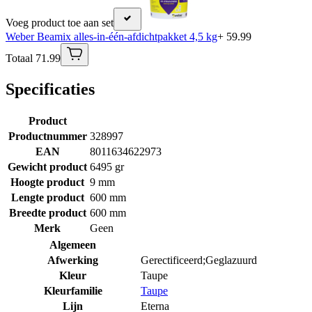
Voeg product toe aan set
Weber Beamix alles-in-één-afdichtpakket 4,5 kg
+ 59.99
Totaal 71.99
Specificaties
Product
Productnummer
328997
EAN
8011634622973
Gewicht product
6495 gr
Hoogte product
9 mm
Lengte product
600 mm
Breedte product
600 mm
Merk
Geen
Algemeen
Afwerking
Gerectificeerd;Geglazuurd
Kleur
Taupe
Kleurfamilie
Taupe
Lijn
Eterna