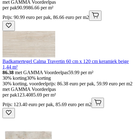
met GAMMA Voordeelpas
per pak
90
.
99
86.66 per m²
Prijs: 90.99 euro per pak, 86.66 euro per m2
Badkamertegel Calma Travertin 60 cm x 120 cm keramiek beige
1,44 m²
86.38
met GAMMA Voordeelpas
59.99
per m²
30% korting
30% korting
30% korting, voordeelprijs: 86.38 euro per pak, 59.99 euro per m2
met GAMMA Voordeelpas
per pak
123
.
40
85.69 per m²
Prijs: 123.40 euro per pak, 85.69 euro per m2