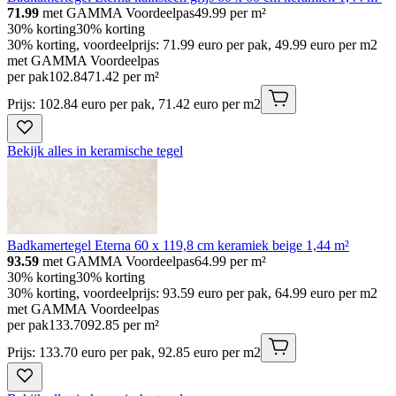
71.99
met GAMMA Voordeelpas
49.99
per m²
30% korting
30% korting
30% korting, voordeelprijs: 71.99 euro per pak, 49.99 euro per m2
met GAMMA Voordeelpas
per pak
102
.
84
71.42 per m²
Prijs: 102.84 euro per pak, 71.42 euro per m2
Bekijk alles in keramische tegel
Badkamertegel Eterna 60 x 119,8 cm keramiek beige 1,44 m²
93.59
met GAMMA Voordeelpas
64.99
per m²
30% korting
30% korting
30% korting, voordeelprijs: 93.59 euro per pak, 64.99 euro per m2
met GAMMA Voordeelpas
per pak
133
.
70
92.85 per m²
Prijs: 133.70 euro per pak, 92.85 euro per m2