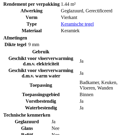
Rendement per verpakking
1.44 m²
Afwerking
Geglazuurd
,
Gerectificeerd
Vorm
Vierkant
Type
Keramische tegel
Materiaal
Keramiek
Afmetingen
Dikte tegel
9 mm
Gebruik
Geschikt voor vloerverwarming
Ja
d.m.v. elektriciteit
Geschikt voor vloerverwarming
Ja
d.m.v. warm water
Badkamer
,
Keuken
,
Toepassing
Vloeren
,
Wanden
Toepassingsgebied
Binnen
Vorstbestendig
Ja
Waterbestendig
Ja
Technische kenmerken
Geglazuurd
Ja
Glans
Nee
Reliëf
Nee