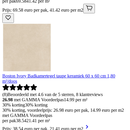
per pak
69
.
58
41.42 per m²
Prijs: 69.58 euro per pak, 41.42 euro per m2
Boston Ivory Badkamertegel taupe keramiek 60 x 60 cm 1,80
m²/doos
(
8
)
Beoordeeld met 4.6 van de 5 sterren, 8 klantreviews
26.98
met GAMMA Voordeelpas
14.99
per m²
30% korting
30% korting
30% korting, voordeelprijs: 26.98 euro per pak, 14.99 euro per m2
met GAMMA Voordeelpas
per pak
38
.
54
21.41 per m²
Prijs: 38.54 euro per pak, 21.41 euro per m2