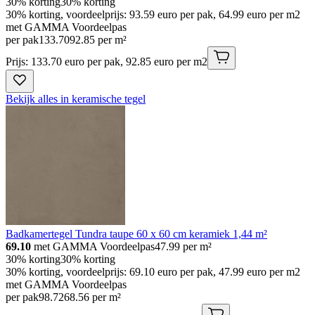
30% korting
30% korting
30% korting, voordeelprijs: 93.59 euro per pak, 64.99 euro per m2
met GAMMA Voordeelpas
per pak
133
.
70
92.85 per m²
Prijs: 133.70 euro per pak, 92.85 euro per m2
Bekijk alles in keramische tegel
Badkamertegel Tundra taupe 60 x 60 cm keramiek 1,44 m²
69.10
met GAMMA Voordeelpas
47.99
per m²
30% korting
30% korting
30% korting, voordeelprijs: 69.10 euro per pak, 47.99 euro per m2
met GAMMA Voordeelpas
per pak
98
.
72
68.56 per m²