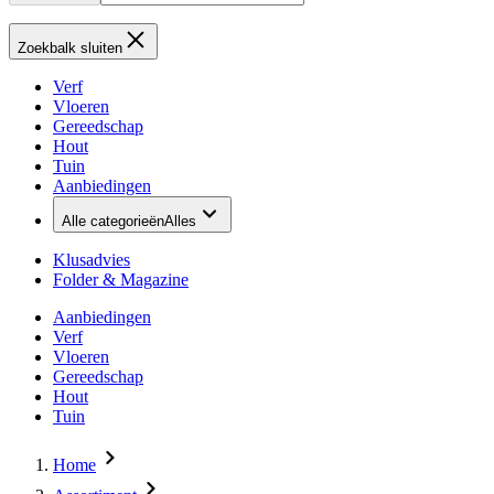
Zoekbalk sluiten
Verf
Vloeren
Gereedschap
Hout
Tuin
Aanbiedingen
Alle categorieën
Alles
Klusadvies
Folder & Magazine
Aanbiedingen
Verf
Vloeren
Gereedschap
Hout
Tuin
Home