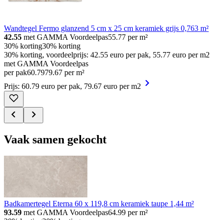
Wandtegel Fermo glanzend 5 cm x 25 cm keramiek grijs 0,763 m²
42.55
met GAMMA Voordeelpas
55.77
per m²
30% korting
30% korting
30% korting, voordeelprijs: 42.55 euro per pak, 55.77 euro per m2
met GAMMA Voordeelpas
per pak
60
.
79
79.67 per m²
Prijs: 60.79 euro per pak, 79.67 euro per m2
Vaak samen gekocht
Badkamertegel Eterna 60 x 119,8 cm keramiek taupe 1,44 m²
93.59
met GAMMA Voordeelpas
64.99
per m²