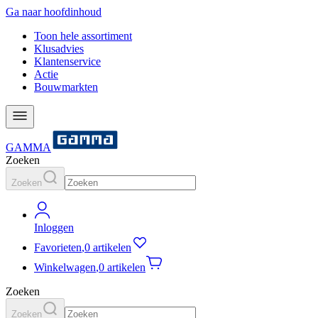
Ga naar hoofdinhoud
Toon hele assortiment
Klusadvies
Klantenservice
Actie
Bouwmarkten
GAMMA
Zoeken
Zoeken
Inloggen
Favorieten
,
0 artikelen
Winkelwagen
,
0 artikelen
Zoeken
Zoeken