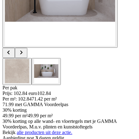
Per
pak
Prijs: 102.84 euro
102
.
84
Per
m²
:
102.84
71.42
per
m²
71.99
met GAMMA Voordeelpas
30% korting
49.99
per
m²
49.99
per
m²
30% korting op alle wand- en vloertegels met je GAMMA
Voordeelpas, M.u.v. plinten en kunststoftegels
Bekijk
alle producten uit deze actie.
Aanbieding nog
3
dagen geldig