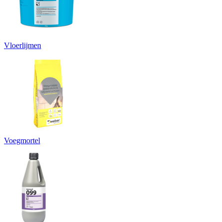
Vloerlijmen
Voegmortel