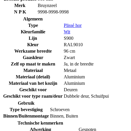
Merk
Bruynzeel
N P K
9998-9998-9998
Algemeen
Type
Plissé hor
Kleurfamilie
Wit
Lijn
S900
Kleur
RAL9010
Werkzame breedte
96 cm
Gaaskleur
Zwart
Zelf op maat te maken
Ja, in de breedte
Materiaal
Metaal
Materiaal (detail)
Aluminium
Materiaal van het kozijn
Aluminium
Geschikt voor
Deuren
Geschikt voor type raam/deur
Dubbele deur
,
Schuifpui
Gebruik
Type bevestiging
Schroeven
Binnen/Buitenmontage
Binnen
,
Buiten
Technische kenmerken
Afwerking
Gespoten