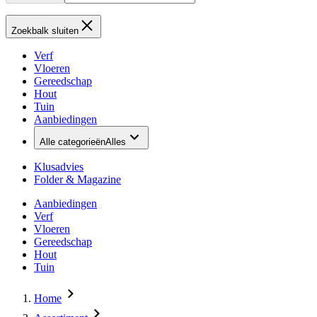
Zoekbalk sluiten
Verf
Vloeren
Gereedschap
Hout
Tuin
Aanbiedingen
Alle categorieën
Alles
Klusadvies
Folder & Magazine
Aanbiedingen
Verf
Vloeren
Gereedschap
Hout
Tuin
Home