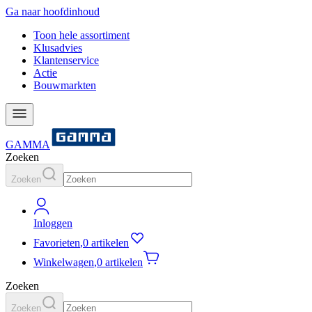
Ga naar hoofdinhoud
Toon hele assortiment
Klusadvies
Klantenservice
Actie
Bouwmarkten
GAMMA
Zoeken
Zoeken
Inloggen
Favorieten
,
0 artikelen
Winkelwagen
,
0 artikelen
Zoeken
Zoeken