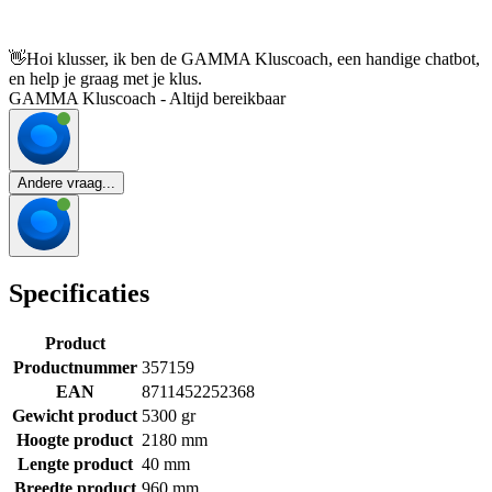
👋
Hoi klusser, ik ben de GAMMA Kluscoach, een handige chatbot,
en help je graag met je klus.
GAMMA Kluscoach - Altijd bereikbaar
Andere vraag...
Specificaties
Product
Productnummer
357159
EAN
8711452252368
Gewicht product
5300 gr
Hoogte product
2180 mm
Lengte product
40 mm
Breedte product
960 mm