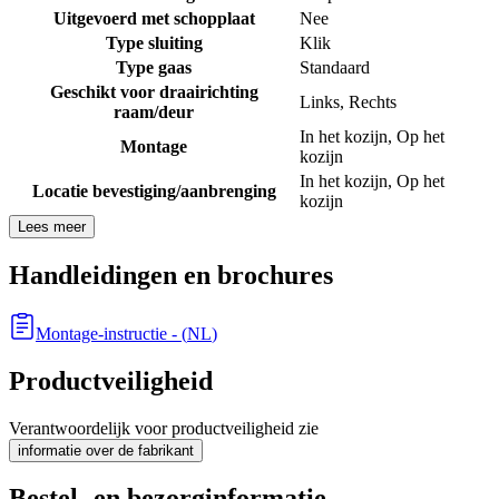
Uitgevoerd met schopplaat
Nee
Type sluiting
Klik
Type gaas
Standaard
Geschikt voor draairichting
Links
,
Rechts
raam/deur
In het kozijn
,
Op het
Montage
kozijn
In het kozijn
,
Op het
Locatie bevestiging/aanbrenging
kozijn
Lees meer
Handleidingen en brochures
Montage-instructie
- (
NL
)
Productveiligheid
Verantwoordelijk voor productveiligheid zie
informatie over de fabrikant
Bestel- en bezorginformatie