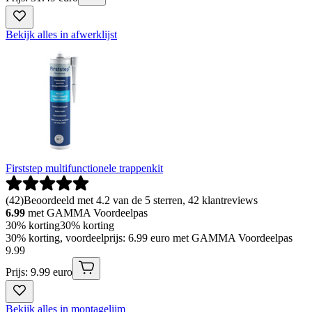
Bekijk alles in afwerklijst
Firststep multifunctionele trappenkit
(
42
)
Beoordeeld met 4.2 van de 5 sterren, 42 klantreviews
6.99
met GAMMA Voordeelpas
30% korting
30% korting
30% korting, voordeelprijs: 6.99 euro met GAMMA Voordeelpas
9
.
99
Prijs: 9.99 euro
Bekijk alles in montagelijm