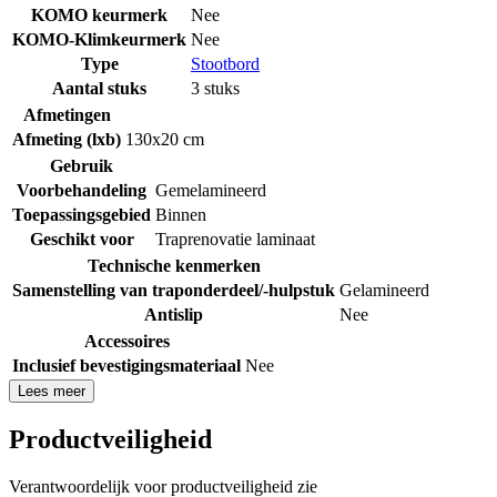
KOMO keurmerk
Nee
KOMO-Klimkeurmerk
Nee
Type
Stootbord
Aantal stuks
3 stuks
Afmetingen
Afmeting (lxb)
130x20 cm
Gebruik
Voorbehandeling
Gemelamineerd
Toepassingsgebied
Binnen
Geschikt voor
Traprenovatie laminaat
Technische kenmerken
Samenstelling van traponderdeel/-hulpstuk
Gelamineerd
Antislip
Nee
Accessoires
Inclusief bevestigingsmateriaal
Nee
Lees meer
Productveiligheid
Verantwoordelijk voor productveiligheid zie