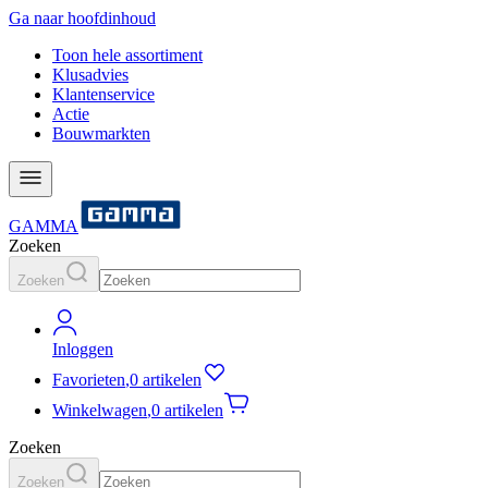
Ga naar hoofdinhoud
Toon hele assortiment
Klusadvies
Klantenservice
Actie
Bouwmarkten
GAMMA
Zoeken
Zoeken
Inloggen
Favorieten
,
0 artikelen
Winkelwagen
,
0 artikelen
Zoeken
Zoeken