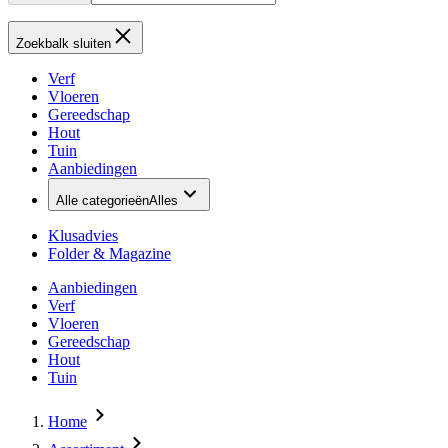
Zoekbalk sluiten
Verf
Vloeren
Gereedschap
Hout
Tuin
Aanbiedingen
Alle categorieën
Alles
Klusadvies
Folder & Magazine
Aanbiedingen
Verf
Vloeren
Gereedschap
Hout
Tuin
Home