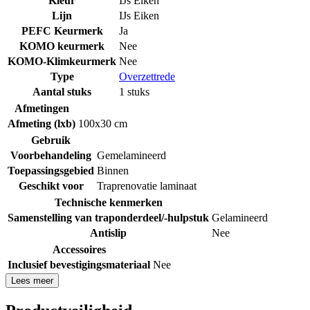
Kleur
IJs Eiken
Lijn
IJs Eiken
PEFC Keurmerk
Ja
KOMO keurmerk
Nee
KOMO-Klimkeurmerk
Nee
Type
Overzettrede
Aantal stuks
1 stuks
Afmetingen
Afmeting (lxb)
100x30 cm
Gebruik
Voorbehandeling
Gemelamineerd
Toepassingsgebied
Binnen
Geschikt voor
Traprenovatie laminaat
Technische kenmerken
Samenstelling van traponderdeel/-hulpstuk
Gelamineerd
Antislip
Nee
Accessoires
Inclusief bevestigingsmateriaal
Nee
Lees meer