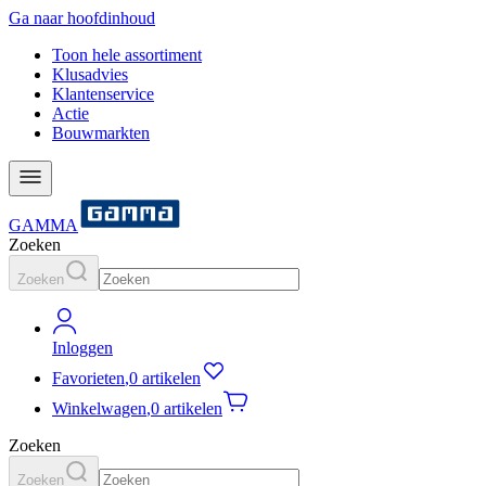
Ga naar hoofdinhoud
Toon hele assortiment
Klusadvies
Klantenservice
Actie
Bouwmarkten
GAMMA
Zoeken
Zoeken
Inloggen
Favorieten
,
0 artikelen
Winkelwagen
,
0 artikelen
Zoeken
Zoeken