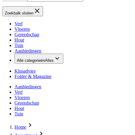
Zoekbalk sluiten
Verf
Vloeren
Gereedschap
Hout
Tuin
Aanbiedingen
Alle categorieën
Alles
Klusadvies
Folder & Magazine
Aanbiedingen
Verf
Vloeren
Gereedschap
Hout
Tuin
Home