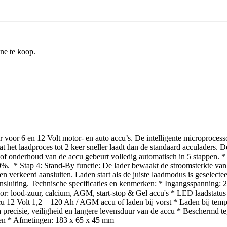
ine te koop.
 voor 6 en 12 Volt motor- en auto accu’s. De intelligente microprocesso
het laadproces tot 2 keer sneller laadt dan de standaard acculaders. D
n of onderhoud van de accu gebeurt volledig automatisch in 5 stappen. 
0%. * Stap 4: Stand-By functie: De lader bewaakt de stroomsterkte van d
 en verkeerd aansluiten. Laden start als de juiste laadmodus is geselect
sluiting. Technische specificaties en kenmerken: * Ingangsspanning: 
: lood-zuur, calcium, AGM, start-stop & Gel accu's * LED laadstatus ind
cu 12 Volt 1,2 – 120 Ah / AGM accu of laden bij vorst * Laden bij te
 precisie, veiligheid en langere levensduur van de accu * Beschermd te
men * Afmetingen: 183 x 65 x 45 mm