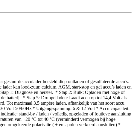
r gestuurde acculader hersteld diep ontladen of gesulfateerde accu’s.
e lader kan lood-zuur, calcium, AGM, start-stop en gel accu’s laden en
* Stap 1: Diagnose en herstel. * Stap 2: Bulk: Opladen met hoge of
e batterij. * Stap 5: Druppelladen: Laadt accu op tot 14,4 Volt als
eerd. Tot maximaal 3,5 ampère laden, afhankelijk van het soort accu.
230 Volt 50/60Hz * Uitgangsspanning: 6 & 12 Volt * Accu capaciteit:
icatie: stand-by / laden / volledig opgeladen of foutieve aansluiting
mpraturen van -20 °C tot 40 °C (verminderd vermogen bij hoge
gen omgekeerde polarisatie ( + en - polen verkeerd aansluiten) *