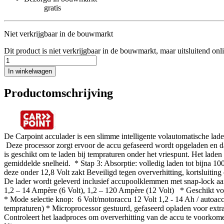
gratis
Niet verkrijgbaar in de bouwmarkt
Dit product is niet verkrijgbaar in de bouwmarkt, maar uitsluitend onl
In winkelwagen
Productomschrijving
De Carpoint acculader is een slimme intelligente volautomatische lader
Deze processor zorgt ervoor de accu gefaseerd wordt opgeladen en dat 
is geschikt om te laden bij tempraturen onder het vriespunt. Het lade
gemiddelde snelheid. * Stap 3: Absorptie: volledig laden tot bijna 10
deze onder 12,8 Volt zakt Beveiligd tegen oververhitting, kortsluiting
De lader wordt geleverd inclusief accupoolklemmen met snap-lock aan
1,2 – 14 Ampère (6 Volt), 1,2 – 120 Ampère (12 Volt) * Geschikt voor
* Mode selectie knop: 6 Volt/motoraccu 12 Volt 1,2 - 14 Ah / autoac
tempraturen) * Microprocessor gestuurd, gefaseerd opladen voor extra
Controleert het laadproces om oververhitting van de accu te voorko