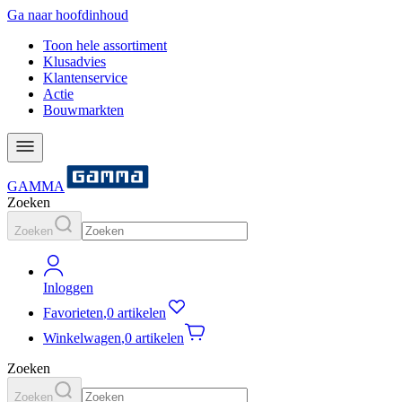
Ga naar hoofdinhoud
Toon hele assortiment
Klusadvies
Klantenservice
Actie
Bouwmarkten
GAMMA
Zoeken
Zoeken
Inloggen
Favorieten
,
0 artikelen
Winkelwagen
,
0 artikelen
Zoeken
Zoeken