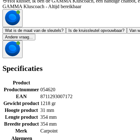
👋
Hoi klusser, ik ben de GAMMA Kluscoach, een handige chatbot, en 
GAMMA Kluscoach - Altijd bereikbaar
Wat is de maat van de sleutels?
Is de kruissleutel opvouwbaar?
Van w
Andere vraag...
Specificaties
Product
Productnummer
054620
EAN
8711293007172
Gewicht product
1218 gr
Hoogte product
31 mm
Lengte product
354 mm
Breedte product
354 mm
Merk
Carpoint
Algemeen