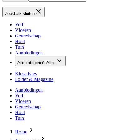
Zoekbalk sluiten
Verf
Vloeren
Gereedschap
Hout
Tuin
Aanbiedingen
Alle categorieën
Alles
Klusadvies
Folder & Magazine
Aanbiedingen
Verf
Vloeren
Gereedschap
Hout
Tuin
Home