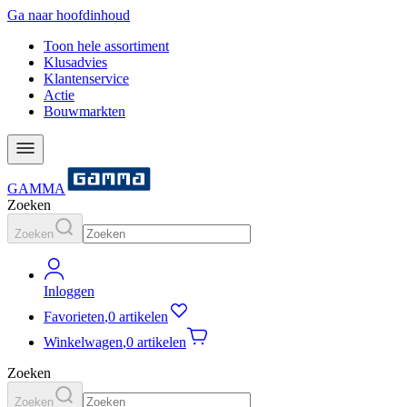
Ga naar hoofdinhoud
Toon hele assortiment
Klusadvies
Klantenservice
Actie
Bouwmarkten
GAMMA
Zoeken
Zoeken
Inloggen
Favorieten
,
0 artikelen
Winkelwagen
,
0 artikelen
Zoeken
Zoeken