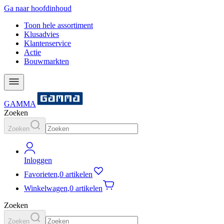
Ga naar hoofdinhoud
Toon hele assortiment
Klusadvies
Klantenservice
Actie
Bouwmarkten
GAMMA
Zoeken
Zoeken
Inloggen
Favorieten
,
0 artikelen
Winkelwagen
,
0 artikelen
Zoeken
Zoeken