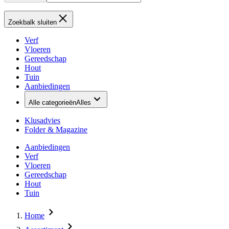
Zoekbalk sluiten
Verf
Vloeren
Gereedschap
Hout
Tuin
Aanbiedingen
Alle categorieën
Alles
Klusadvies
Folder & Magazine
Aanbiedingen
Verf
Vloeren
Gereedschap
Hout
Tuin
Home