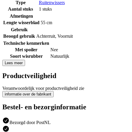
Type
Ruitenwissers
Aantal stuks
1 stuks
Afmetingen
Lengte wisserblad
55 cm
Gebruik
Beoogd gebruik
Achterruit
,
Voorruit
Technische kenmerken
Met spoiler
Nee
Soort wisrubber
Natuurlijk
Lees meer
Productveiligheid
Verantwoordelijk voor productveiligheid zie
informatie over de fabrikant
Bestel- en bezorginformatie
Bezorgd door PostNL