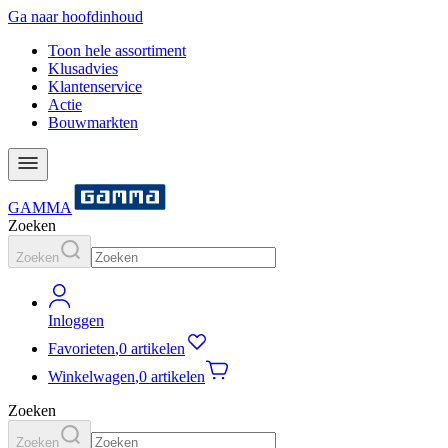
Ga naar hoofdinhoud
Toon hele assortiment
Klusadvies
Klantenservice
Actie
Bouwmarkten
GAMMA
Zoeken
Zoeken
Inloggen
Favorieten
,
0 artikelen
Winkelwagen
,
0 artikelen
Zoeken
Zoeken