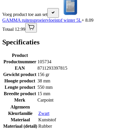
Voeg product toe aan set
GAMMA ruitensproeiervloeistof winter 5L
+ 8.09
Totaal 12.99
Specificaties
Product
Productnummer
105734
EAN
8711293397815
Gewicht product
156 gr
Hoogte product
38 mm
Lengte product
550 mm
Breedte product
15 mm
Merk
Carpoint
Algemeen
Kleurfamilie
Zwart
Materiaal
Kunststof
Materiaal (detail)
Rubber