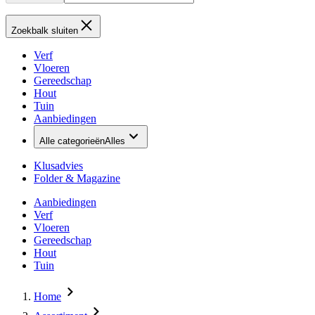
Zoekbalk sluiten
Verf
Vloeren
Gereedschap
Hout
Tuin
Aanbiedingen
Alle categorieën
Alles
Klusadvies
Folder & Magazine
Aanbiedingen
Verf
Vloeren
Gereedschap
Hout
Tuin
Home