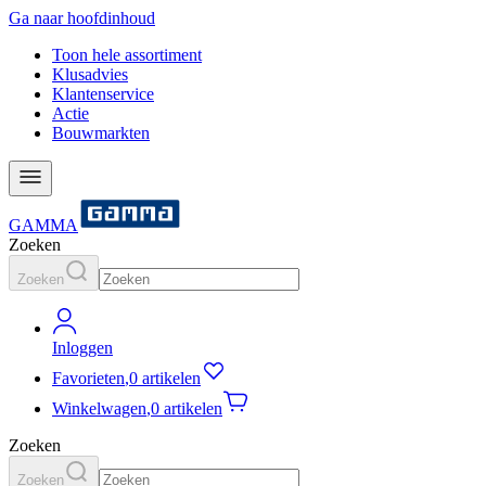
Ga naar hoofdinhoud
Toon hele assortiment
Klusadvies
Klantenservice
Actie
Bouwmarkten
GAMMA
Zoeken
Zoeken
Inloggen
Favorieten
,
0 artikelen
Winkelwagen
,
0 artikelen
Zoeken
Zoeken