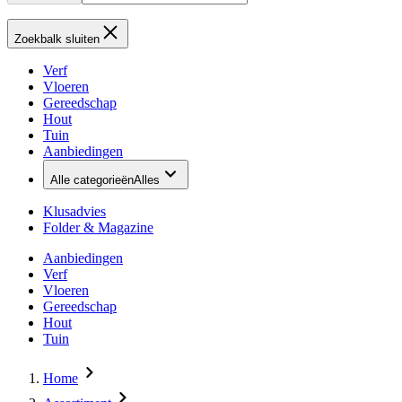
Zoekbalk sluiten
Verf
Vloeren
Gereedschap
Hout
Tuin
Aanbiedingen
Alle categorieën
Alles
Klusadvies
Folder & Magazine
Aanbiedingen
Verf
Vloeren
Gereedschap
Hout
Tuin
Home