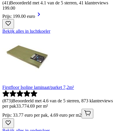
(
41
)
Beoordeeld met 4.1 van de 5 sterren, 41 klantreviews
199
.
00
Prijs: 199.00 euro
Bekijk alles in luchtkoeler
Firstfloor Isoline laminaat/parket 7,2m²
(
873
)
Beoordeeld met 4.6 van de 5 sterren, 873 klantreviews
per pak
33
.
77
4.69 per m²
Prijs: 33.77 euro per pak, 4.69 euro per m2
Bekijk alles in ondervloer