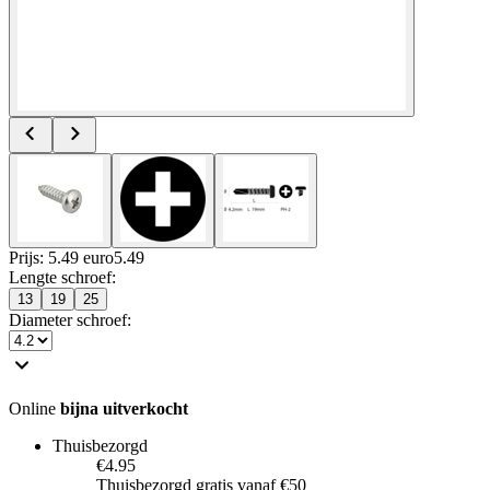
Prijs: 5.49 euro
5
.
49
Lengte schroef
:
13
19
25
Diameter schroef
:
Online
bijna uitverkocht
Thuisbezorgd
€4.95
Thuisbezorgd gratis vanaf €50