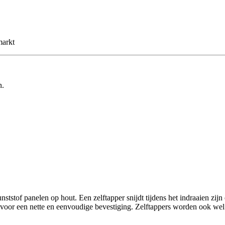
markt
n.
stof panelen op hout. Een zelftapper snijdt tijdens het indraaien zijn
p voor een nette en eenvoudige bevestiging. Zelftappers worden ook wel