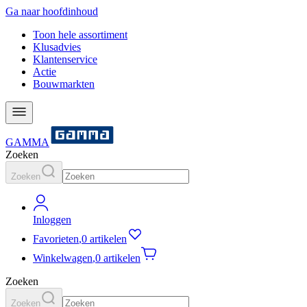
Ga naar hoofdinhoud
Toon hele assortiment
Klusadvies
Klantenservice
Actie
Bouwmarkten
GAMMA
Zoeken
Zoeken
Inloggen
Favorieten
,
0 artikelen
Winkelwagen
,
0 artikelen
Zoeken
Zoeken