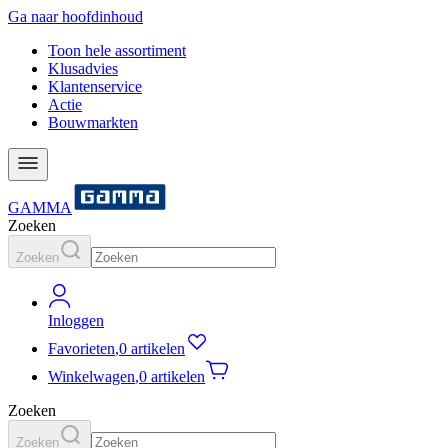
Ga naar hoofdinhoud
Toon hele assortiment
Klusadvies
Klantenservice
Actie
Bouwmarkten
GAMMA
Zoeken
Zoeken
Inloggen
Favorieten
,
0 artikelen
Winkelwagen
,
0 artikelen
Zoeken
Zoeken