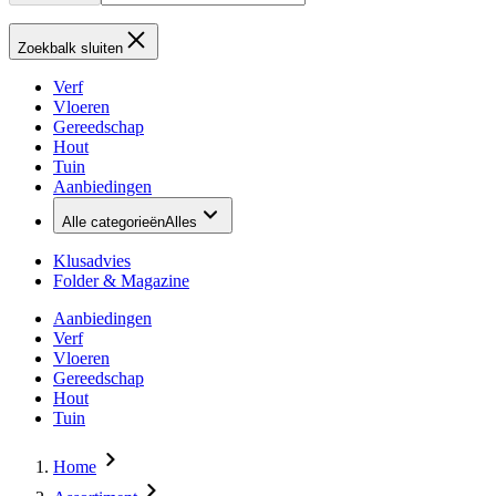
Zoekbalk sluiten
Verf
Vloeren
Gereedschap
Hout
Tuin
Aanbiedingen
Alle categorieën
Alles
Klusadvies
Folder & Magazine
Aanbiedingen
Verf
Vloeren
Gereedschap
Hout
Tuin
Home