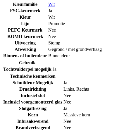
Kleurfamilie
Wit
FSC-keurmerk
Ja
Kleur
Wit
Lijn
Promotie
PEFC Keurmerk
Nee
KOMO keurmerk
Nee
Uitvoering
Stomp
Afwerking
Gegrond / met grondverflaag
Binnen- of buitendeur
Binnendeur
Gebruik
Tochtvaldorpel mogelijk
Ja
Technische kenmerken
Schuifdeur Mogelijk
Ja
Draairichting
Links
,
Rechts
Inclusief slot
Nee
Inclusief voorgemonteerd glas
Nee
Slotgatfrezing
Ja
Kern
Massieve kern
Inbraakwerend
Nee
Brandvertragend
Nee