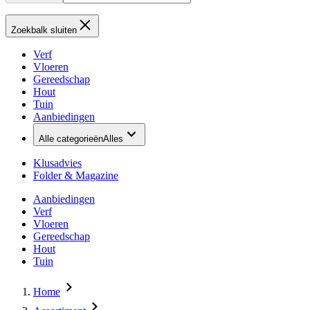
Zoekbalk sluiten
Verf
Vloeren
Gereedschap
Hout
Tuin
Aanbiedingen
Alle categorieën
Alles
Klusadvies
Folder & Magazine
Aanbiedingen
Verf
Vloeren
Gereedschap
Hout
Tuin
Home