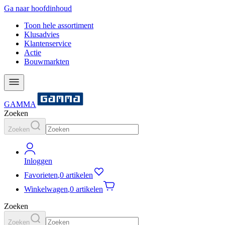
Ga naar hoofdinhoud
Toon hele assortiment
Klusadvies
Klantenservice
Actie
Bouwmarkten
GAMMA
Zoeken
Zoeken
Inloggen
Favorieten
,
0 artikelen
Winkelwagen
,
0 artikelen
Zoeken
Zoeken