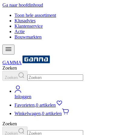
Ga naar hoofdinhoud
Toon hele assortiment
Klusadvies
Klantenservice
Actie
Bouwmarkten
GAMMA
Zoeken
Zoeken
Inloggen
Favorieten
,
0 artikelen
Winkelwagen
,
0 artikelen
Zoeken
Zoeken