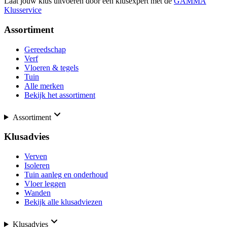
Laat jouw klus uitvoeren door een klusexpert met de
GAMMA
Klusservice
Assortiment
Gereedschap
Verf
Vloeren & tegels
Tuin
Alle merken
Bekijk het assortiment
Assortiment
Klusadvies
Verven
Isoleren
Tuin aanleg en onderhoud
Vloer leggen
Wanden
Bekijk alle klusadviezen
Klusadvies