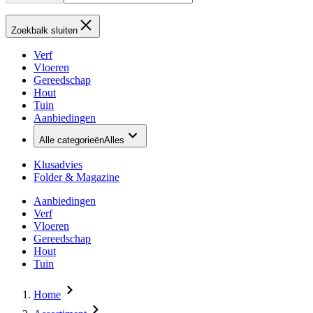
Zoekbalk sluiten
Verf
Vloeren
Gereedschap
Hout
Tuin
Aanbiedingen
Alle categorieën
Alles
Klusadvies
Folder & Magazine
Aanbiedingen
Verf
Vloeren
Gereedschap
Hout
Tuin
Home