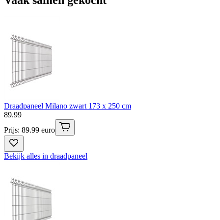
Draadpaneel Milano zwart 173 x 250 cm
89
.
99
Prijs: 89.99 euro
Bekijk alles in draadpaneel