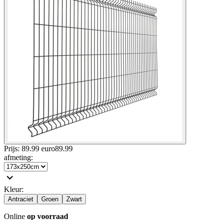
Prijs: 89.99 euro
89
.
99
afmeting
:
Kleur
:
Antraciet
Groen
Zwart
Online
op voorraad