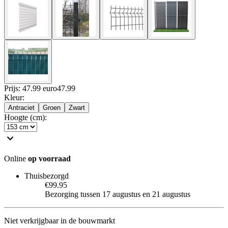
Prijs: 47.99 euro
47
.
99
Kleur
:
Antraciet
Groen
Zwart
Hoogte (cm)
:
Online
op voorraad
Thuisbezorgd
€99.95
Bezorging tussen 17 augustus en 21 augustus
Niet verkrijgbaar in de bouwmarkt