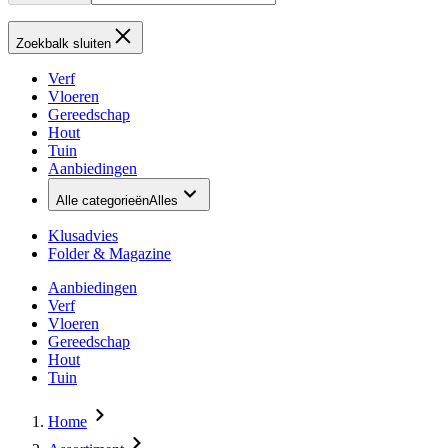
Zoekbalk sluiten
Verf
Vloeren
Gereedschap
Hout
Tuin
Aanbiedingen
Alle categorieën
Alles
Klusadvies
Folder & Magazine
Aanbiedingen
Verf
Vloeren
Gereedschap
Hout
Tuin
Home