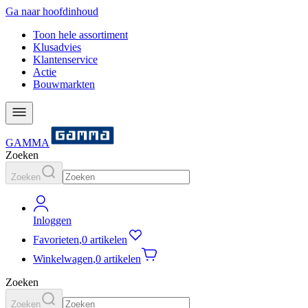
Ga naar hoofdinhoud
Toon hele assortiment
Klusadvies
Klantenservice
Actie
Bouwmarkten
GAMMA
Zoeken
Zoeken
Inloggen
Favorieten
,
0 artikelen
Winkelwagen
,
0 artikelen
Zoeken
Zoeken