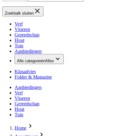
Zoekbalk sluiten
Verf
Vloeren
Gereedschap
Hout
Tuin
Aanbiedingen
Alle categorieën
Alles
Klusadvies
Folder & Magazine
Aanbiedingen
Verf
Vloeren
Gereedschap
Hout
Tuin
Home