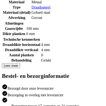
Materiaal
Metaal
Type
Draadpaneel
Materiaal (detail)
Gehard staal
Afwerking
Gecoat
Afmetingen
Gaaswijdte
100 mm
Dikte planken
0 mm
Technische kenmerken
Draaddikte horizontaal
4 mm
Draaddikte verticaal
4 mm
Aantal planken
0
Behandeling
Gelakt
Lees meer
Bestel- en bezorginformatie
Bezorgd door onze leverancier
Bezorgdag in overleg met leverancier
Bezorging tussen 17 augustus en 21 augustus