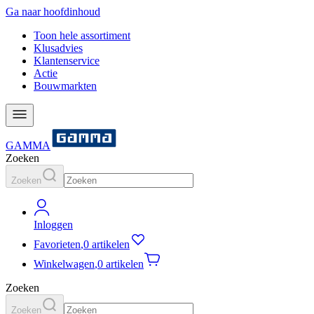
Ga naar hoofdinhoud
Toon hele assortiment
Klusadvies
Klantenservice
Actie
Bouwmarkten
GAMMA
Zoeken
Zoeken
Inloggen
Favorieten
,
0 artikelen
Winkelwagen
,
0 artikelen
Zoeken
Zoeken