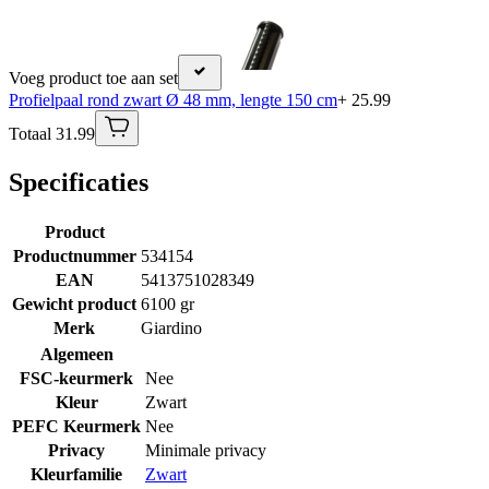
Voeg product toe aan set
Profielpaal rond zwart Ø 48 mm, lengte 150 cm
+ 25.99
Totaal 31.99
Specificaties
Product
Productnummer
534154
EAN
5413751028349
Gewicht product
6100 gr
Merk
Giardino
Algemeen
FSC-keurmerk
Nee
Kleur
Zwart
PEFC Keurmerk
Nee
Privacy
Minimale privacy
Kleurfamilie
Zwart