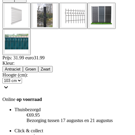
Prijs: 31.99 euro
31
.
99
Kleur
:
Antraciet
Groen
Zwart
Hoogte (cm)
:
Online
op voorraad
Thuisbezorgd
€69.95
Bezorging tussen 17 augustus en 21 augustus
Click & collect