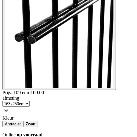
Prijs: 109 euro
109
.
00
afmeting
:
Kleur
:
Antraciet
Zwart
Online
op voorraad