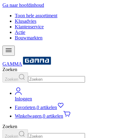
Ga naar hoofdinhoud
Toon hele assortiment
Klusadvies
Klantenservice
Actie
Bouwmarkten
GAMMA
Zoeken
Zoeken
Inloggen
Favorieten
,
0 artikelen
Winkelwagen
,
0 artikelen
Zoeken
Zoeken