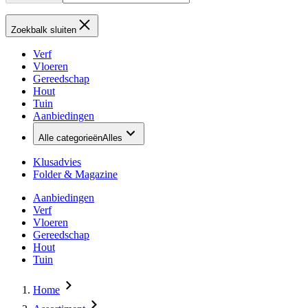
Zoekbalk sluiten
Verf
Vloeren
Gereedschap
Hout
Tuin
Aanbiedingen
Alle categorieën
Alles
Klusadvies
Folder & Magazine
Aanbiedingen
Verf
Vloeren
Gereedschap
Hout
Tuin
Home