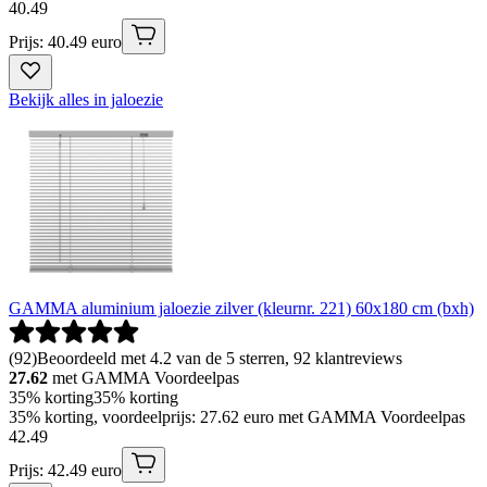
40
.
49
Prijs: 40.49 euro
Bekijk alles in jaloezie
GAMMA aluminium jaloezie zilver (kleurnr. 221) 60x180 cm (bxh)
(
92
)
Beoordeeld met 4.2 van de 5 sterren, 92 klantreviews
27.62
met GAMMA Voordeelpas
35% korting
35% korting
35% korting, voordeelprijs: 27.62 euro met GAMMA Voordeelpas
42
.
49
Prijs: 42.49 euro