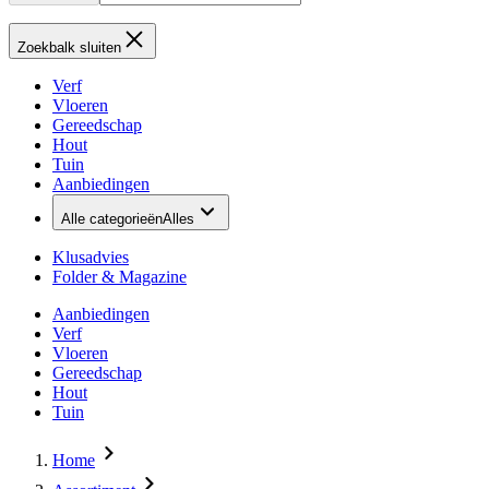
Zoekbalk sluiten
Verf
Vloeren
Gereedschap
Hout
Tuin
Aanbiedingen
Alle categorieën
Alles
Klusadvies
Folder & Magazine
Aanbiedingen
Verf
Vloeren
Gereedschap
Hout
Tuin
Home