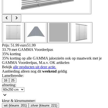
Prijs: 51.99 euro
51
.
99
33.79
met GAMMA Voordeelpas
35% korting
35% korting op alle GAMMA jaloezieën ook op maatwerk met je
GAMMA Voordeelpas, M.u.v. OK artikelen
Bekijk
alle producten uit deze actie.
Aanbieding alleen nog dit
weekend
geldig
Lamelbreedte
:
16
25
afmeting
:
kleur & kleurnummer
:
wit (kleurnr. 201)
zilver (kleurnr. 221)