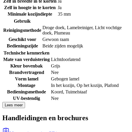
Zelf in breedte in te korten
Ja
Zelf in hoogte in te korten
Ja
Minimale kozijndiepte
35 mm
Gebruik
Droge doek
,
Lamelreiniger
,
Licht vochtige
Reinigingsmethode
doek
,
Plumeau
Geschikt voor
Gewoon raam
Bedieningszijde
Beide zijden mogelijk
Technische kenmerken
Mate van verduistering
Lichtdoorlatend
Kleur bovenbak
Grijs
Brandvertragend
Nee
Vorm lamel
Gebogen lamel
Montage
In het kozijn
,
Op het kozijn
,
Plafond
Bedieningsmethode
Koord
,
Tuimelstaaf
UV-bestendig
Nee
Lees meer
Handleidingen en brochures