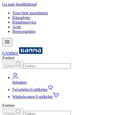
Ga naar hoofdinhoud
Toon hele assortiment
Klusadvies
Klantenservice
Actie
Bouwmarkten
GAMMA
Zoeken
Zoeken
Inloggen
Favorieten
,
0 artikelen
Winkelwagen
,
0 artikelen
Zoeken
Zoeken