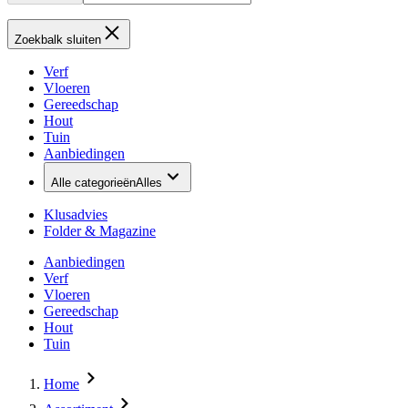
Zoekbalk sluiten
Verf
Vloeren
Gereedschap
Hout
Tuin
Aanbiedingen
Alle categorieën
Alles
Klusadvies
Folder & Magazine
Aanbiedingen
Verf
Vloeren
Gereedschap
Hout
Tuin
Home