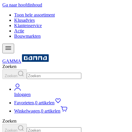
Ga naar hoofdinhoud
Toon hele assortiment
Klusadvies
Klantenservice
Actie
Bouwmarkten
GAMMA
Zoeken
Zoeken
Inloggen
Favorieten
,
0 artikelen
Winkelwagen
,
0 artikelen
Zoeken
Zoeken