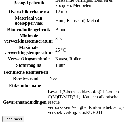
Bestaande verflagen
,
Deuren en
Beoogd gebruik
kozijnen
,
Meubelen
Overschilderbaar na
12 uur
Materiaal van
Hout
,
Kunststof
,
Metaal
doeloppervlak
Binnen/buitengebruik
Binnen
Minimale
8 °C
verwerkingstemperatuur
Maximale
25 °C
verwerkingstemperatuur
Verwerkingsmethode
Kwast
,
Roller
Stofdroog na
1 uur
Technische kenmerken
Roestwerend
Nee
Etiketinformatie
Bevat 1,2-benzisothiazool-3(2H)-on en
C(M)IT/MIT(3:1). Kan een allergische
Gevarenaanduidingen
reactie
veroorzaken.
Veiligheidsinformatieblad op
verzoek verkrijgbaar.
EUH211
Lees meer