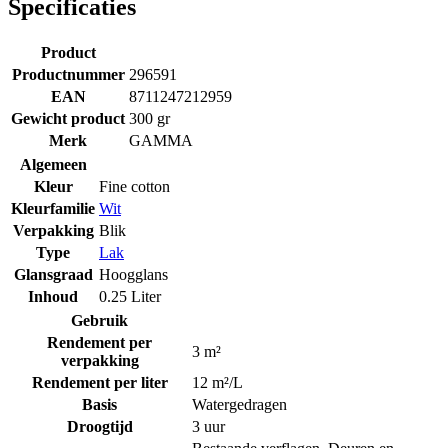
Specificaties
Product
Productnummer
296591
EAN
8711247212959
Gewicht product
300 gr
Merk
GAMMA
Algemeen
Kleur
Fine cotton
Kleurfamilie
Wit
Verpakking
Blik
Type
Lak
Glansgraad
Hoogglans
Inhoud
0.25 Liter
Gebruik
Rendement per
3 m²
verpakking
Rendement per liter
12 m²/L
Basis
Watergedragen
Droogtijd
3 uur