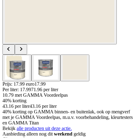
Prijs: 17.99 euro
17
.
99
Per
liter
:
17.99
71.96
per
liter
10.79
met GAMMA Voordeelpas
40% korting
43.16
per
liter
43.16
per
liter
40% korting op GAMMA binnen- en buitenlak, ook op mengverf
met je GAMMA Voordeelpas, m.u.v. voorbehandeling, kleurtesters
en GAMMA Titan
Bekijk
alle producten uit deze actie.
Aanbieding alleen nog dit
weekend
geldig