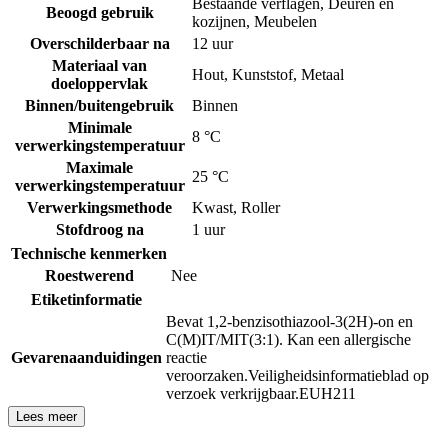
Bestaande verflagen
,
Deuren en
Beoogd gebruik
kozijnen
,
Meubelen
Overschilderbaar na
12 uur
Materiaal van
Hout
,
Kunststof
,
Metaal
doeloppervlak
Binnen/buitengebruik
Binnen
Minimale
8 °C
verwerkingstemperatuur
Maximale
25 °C
verwerkingstemperatuur
Verwerkingsmethode
Kwast
,
Roller
Stofdroog na
1 uur
Technische kenmerken
Roestwerend
Nee
Etiketinformatie
Bevat 1,2-benzisothiazool-3(2H)-on en
C(M)IT/MIT(3:1). Kan een allergische
Gevarenaanduidingen
reactie
veroorzaken.
Veiligheidsinformatieblad op
verzoek verkrijgbaar.
EUH211
Lees meer