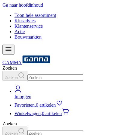
Ga naar hoofdinhoud
Toon hele assortiment
Klusadvies
Klantenservice
Actie
Bouwmarkten
GAMMA
Zoeken
Zoeken
Inloggen
Favorieten
,
0 artikelen
Winkelwagen
,
0 artikelen
Zoeken
Zoeken