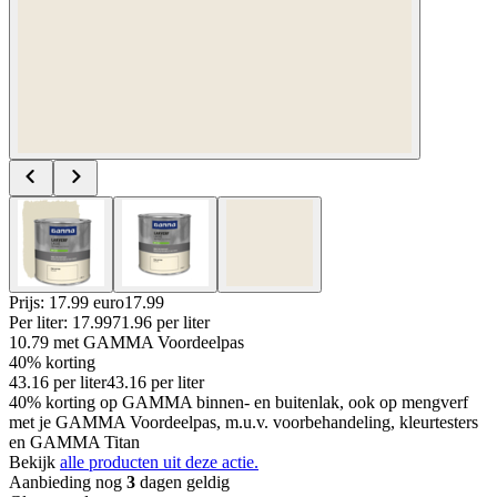
Prijs: 17.99 euro
17
.
99
Per
liter
:
17.99
71.96
per
liter
10.79
met GAMMA Voordeelpas
40% korting
43.16
per
liter
43.16
per
liter
40% korting op GAMMA binnen- en buitenlak, ook op mengverf
met je GAMMA Voordeelpas, m.u.v. voorbehandeling, kleurtesters
en GAMMA Titan
Bekijk
alle producten uit deze actie.
Aanbieding nog
3
dagen geldig