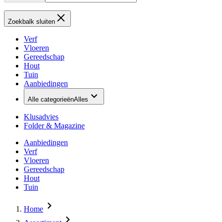
Zoekbalk sluiten
Verf
Vloeren
Gereedschap
Hout
Tuin
Aanbiedingen
Alle categorieën
Alles
Klusadvies
Folder & Magazine
Aanbiedingen
Verf
Vloeren
Gereedschap
Hout
Tuin
Home