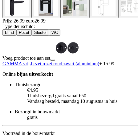
Prijs: 26.99 euro
26
.
99
Type deurschild
:
Blind
Rozet
Sleutel
WC
Voeg product toe aan set
GAMMA vrij-bezet rozet rond zwart (aluminium)
+ 15.99
Online
bijna uitverkocht
Thuisbezorgd
€4.95
Thuisbezorgd gratis vanaf €50
Vandaag besteld, maandag 10 augustus in huis
Bezorgd in bouwmarkt
gratis
Voorraad in de bouwmarkt