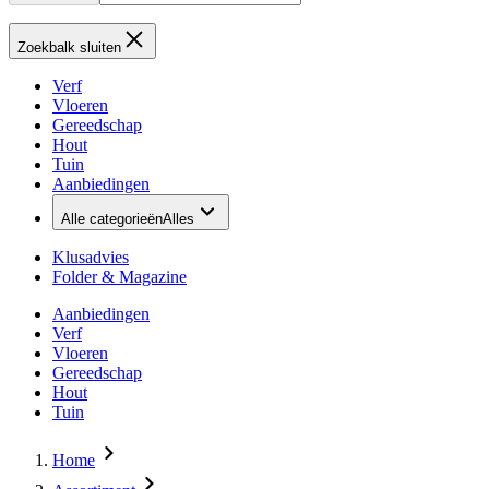
Zoekbalk sluiten
Verf
Vloeren
Gereedschap
Hout
Tuin
Aanbiedingen
Alle categorieën
Alles
Klusadvies
Folder & Magazine
Aanbiedingen
Verf
Vloeren
Gereedschap
Hout
Tuin
Home