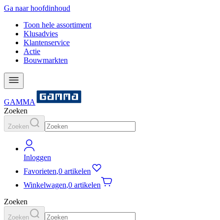
Ga naar hoofdinhoud
Toon hele assortiment
Klusadvies
Klantenservice
Actie
Bouwmarkten
GAMMA
Zoeken
Zoeken
Inloggen
Favorieten
,
0 artikelen
Winkelwagen
,
0 artikelen
Zoeken
Zoeken