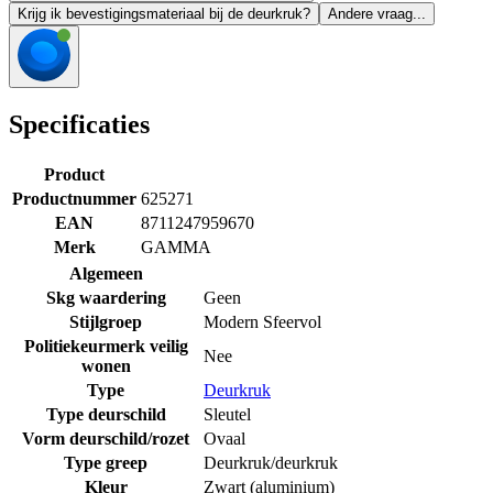
Krijg ik bevestigingsmateriaal bij de deurkruk?
Andere vraag...
Specificaties
Product
Productnummer
625271
EAN
8711247959670
Merk
GAMMA
Algemeen
Skg waardering
Geen
Stijlgroep
Modern Sfeervol
Politiekeurmerk veilig
Nee
wonen
Type
Deurkruk
Type deurschild
Sleutel
Vorm deurschild/rozet
Ovaal
Type greep
Deurkruk/deurkruk
Kleur
Zwart (aluminium)