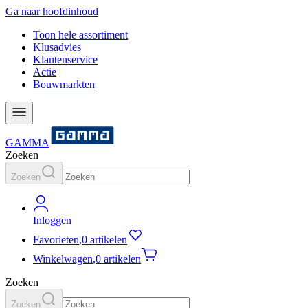
Ga naar hoofdinhoud
Toon hele assortiment
Klusadvies
Klantenservice
Actie
Bouwmarkten
GAMMA
Zoeken
Zoeken
Inloggen
Favorieten
,
0 artikelen
Winkelwagen
,
0 artikelen
Zoeken
Zoeken