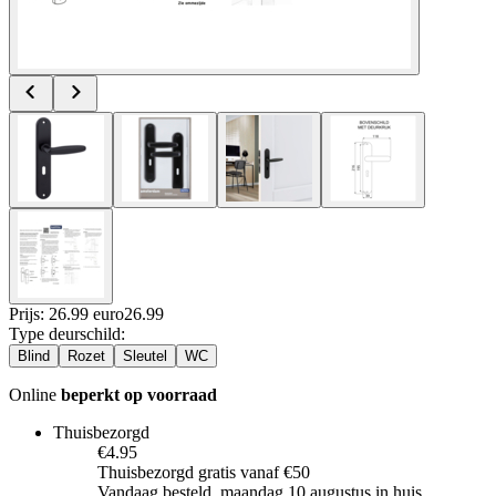
Prijs: 26.99 euro
26
.
99
Type deurschild
:
Blind
Rozet
Sleutel
WC
Online
beperkt op voorraad
Thuisbezorgd
€4.95
Thuisbezorgd gratis vanaf €50
Vandaag besteld, maandag 10 augustus in huis