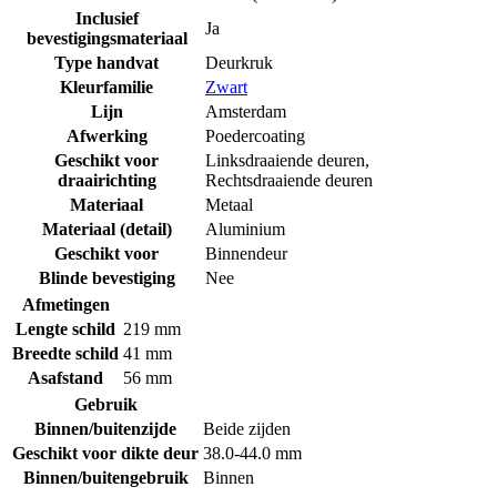
Inclusief
Ja
bevestigingsmateriaal
Type handvat
Deurkruk
Kleurfamilie
Zwart
Lijn
Amsterdam
Afwerking
Poedercoating
Geschikt voor
Linksdraaiende deuren
,
draairichting
Rechtsdraaiende deuren
Materiaal
Metaal
Materiaal (detail)
Aluminium
Geschikt voor
Binnendeur
Blinde bevestiging
Nee
Afmetingen
Lengte schild
219 mm
Breedte schild
41 mm
Asafstand
56 mm
Gebruik
Binnen/buitenzijde
Beide zijden
Geschikt voor dikte deur
38.0-44.0 mm
Binnen/buitengebruik
Binnen