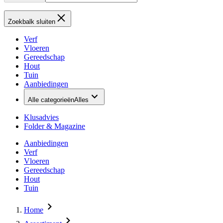
Zoekbalk sluiten
Verf
Vloeren
Gereedschap
Hout
Tuin
Aanbiedingen
Alle categorieën
Alles
Klusadvies
Folder & Magazine
Aanbiedingen
Verf
Vloeren
Gereedschap
Hout
Tuin
Home