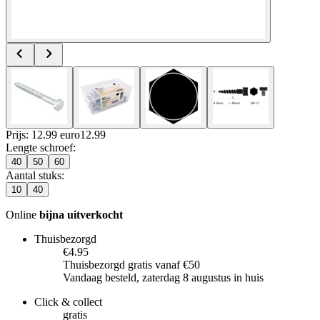
Prijs: 12.99 euro
12
.
99
Lengte schroef
:
40
50
60
Aantal stuks
:
10
40
Online
bijna uitverkocht
Thuisbezorgd
€4.95
Thuisbezorgd gratis vanaf €50
Vandaag besteld, zaterdag 8 augustus in huis
Click & collect
gratis