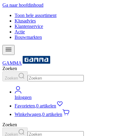
Ga naar hoofdinhoud
Toon hele assortiment
Klusadvies
Klantenservice
Actie
Bouwmarkten
GAMMA
Zoeken
Zoeken
Inloggen
Favorieten
,
0 artikelen
Winkelwagen
,
0 artikelen
Zoeken
Zoeken