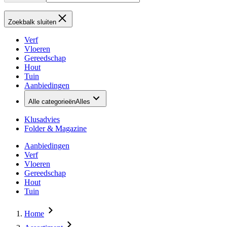
Zoekbalk sluiten
Verf
Vloeren
Gereedschap
Hout
Tuin
Aanbiedingen
Alle categorieën
Alles
Klusadvies
Folder & Magazine
Aanbiedingen
Verf
Vloeren
Gereedschap
Hout
Tuin
Home