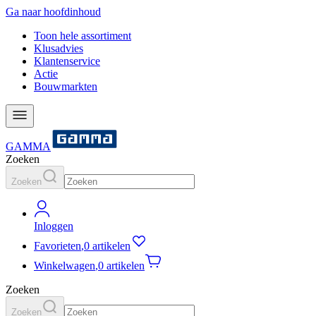
Ga naar hoofdinhoud
Toon hele assortiment
Klusadvies
Klantenservice
Actie
Bouwmarkten
GAMMA
Zoeken
Zoeken
Inloggen
Favorieten
,
0 artikelen
Winkelwagen
,
0 artikelen
Zoeken
Zoeken