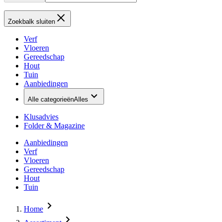
Zoekbalk sluiten
Verf
Vloeren
Gereedschap
Hout
Tuin
Aanbiedingen
Alle categorieën
Alles
Klusadvies
Folder & Magazine
Aanbiedingen
Verf
Vloeren
Gereedschap
Hout
Tuin
Home