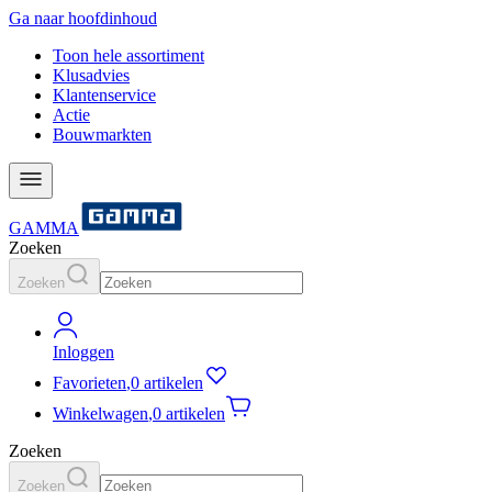
Ga naar hoofdinhoud
Toon hele assortiment
Klusadvies
Klantenservice
Actie
Bouwmarkten
GAMMA
Zoeken
Zoeken
Inloggen
Favorieten
,
0 artikelen
Winkelwagen
,
0 artikelen
Zoeken
Zoeken