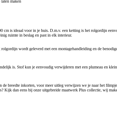
e laten maken
 is ideaal voor in je huis. D.m.v. een ketting is het rolgordijn eenvou
ig ruimte in beslag en past in elk interieur.
Het rolgordijn wordt geleverd met een montagehandleiding en de benodig
endelijk is. Stof kun je eenvoudig verwijderen met een plumeau en klei
lf in de breedte inkorten, voor meer uitleg verwijzen we je naar het film
rs? Kijk dan eens bij onze uitgebreide maatwerk Plus collectie, wij ma