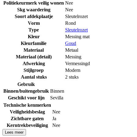
Politiekeurmerk veilig wonen
Nee
Skg waardering
Nee
Soort afdekplaatje
Sleutelrozet
Vorm
Rond
Type
Sleutelrozet
Kleur
Messing mat
Kleurfamilie
Goud
Materiaal
Metaal
Materiaal (detail)
Messing
Afwerking
Vermessingd
Stijlgroep
Modern
Aantal stuks
2 stuks
Gebruik
Binnen/buitengebruik
Binnen
Geschikt voor lijn
Sevilla
Technische kenmerken
Veiligheidsbeslag
Nee
Zichtbare gaten
Ja
Kerntrekbeveiliging
Nee
Lees meer