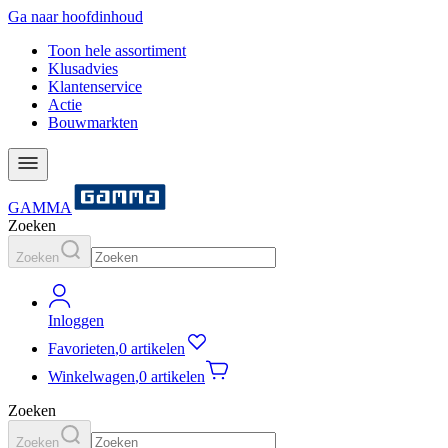
Ga naar hoofdinhoud
Toon hele assortiment
Klusadvies
Klantenservice
Actie
Bouwmarkten
GAMMA
Zoeken
Zoeken
Inloggen
Favorieten
,
0 artikelen
Winkelwagen
,
0 artikelen
Zoeken
Zoeken