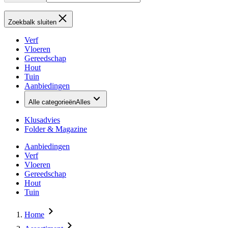
Zoekbalk sluiten
Verf
Vloeren
Gereedschap
Hout
Tuin
Aanbiedingen
Alle categorieën
Alles
Klusadvies
Folder & Magazine
Aanbiedingen
Verf
Vloeren
Gereedschap
Hout
Tuin
Home