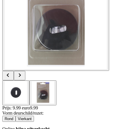
Prijs: 9.99 euro
9
.
99
Vorm deurschild/rozet
:
Rond
Vierkant
Online
bijna uitverkocht