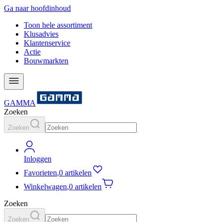
Ga naar hoofdinhoud
Toon hele assortiment
Klusadvies
Klantenservice
Actie
Bouwmarkten
GAMMA
Zoeken
Zoeken
Inloggen
Favorieten
,
0 artikelen
Winkelwagen
,
0 artikelen
Zoeken
Zoeken