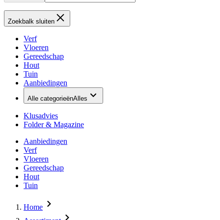
Zoekbalk sluiten
Verf
Vloeren
Gereedschap
Hout
Tuin
Aanbiedingen
Alle categorieën
Alles
Klusadvies
Folder & Magazine
Aanbiedingen
Verf
Vloeren
Gereedschap
Hout
Tuin
Home