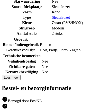
Skg waardering
Nee
Soort afdekplaatje
Sleutelrozet
Vorm
Rond
Type
Sleutelrozet
Kleur
Zwart (RVS/INOX)
Stijlgroep
Modern
Aantal stuks
2 stuks
Gebruik
Binnen/buitengebruik
Binnen
Geschikt voor lijn
Golf
,
Parijs
,
Porto
,
Zagreb
Technische kenmerken
Veiligheidsbeslag
Nee
Zichtbare gaten
Nee
Kerntrekbeveiliging
Nee
Lees meer
Bestel- en bezorginformatie
Bezorgd door PostNL