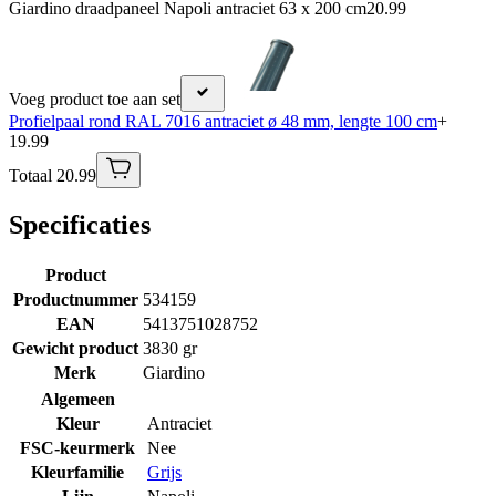
Giardino draadpaneel Napoli antraciet 63 x 200 cm
20.99
Voeg product toe aan set
Profielpaal rond RAL 7016 antraciet ø 48 mm, lengte 100 cm
+
19.99
Totaal 20.99
Specificaties
Product
Productnummer
534159
EAN
5413751028752
Gewicht product
3830 gr
Merk
Giardino
Algemeen
Kleur
Antraciet
FSC-keurmerk
Nee
Kleurfamilie
Grijs