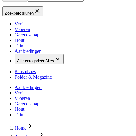
Zoekbalk sluiten
Verf
Vloeren
Gereedschap
Hout
Tuin
Aanbiedingen
Alle categorieën
Alles
Klusadvies
Folder & Magazine
Aanbiedingen
Verf
Vloeren
Gereedschap
Hout
Tuin
Home