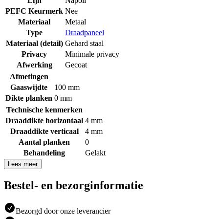
Lijn
Napoli
PEFC Keurmerk
Nee
Materiaal
Metaal
Type
Draadpaneel
Materiaal (detail)
Gehard staal
Privacy
Minimale privacy
Afwerking
Gecoat
Afmetingen
Gaaswijdte
100 mm
Dikte planken
0 mm
Technische kenmerken
Draaddikte horizontaal
4 mm
Draaddikte verticaal
4 mm
Aantal planken
0
Behandeling
Gelakt
Lees meer
Bestel- en bezorginformatie
Bezorgd door onze leverancier