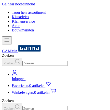
Ga naar hoofdinhoud
Toon hele assortiment
Klusadvies
Klantenservice
Actie
Bouwmarkten
GAMMA
Zoeken
Zoeken
Inloggen
Favorieten
,
0 artikelen
Winkelwagen
,
0 artikelen
Zoeken
Zoeken