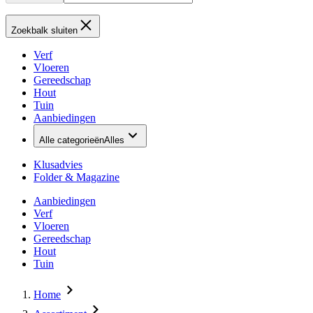
Zoekbalk sluiten
Verf
Vloeren
Gereedschap
Hout
Tuin
Aanbiedingen
Alle categorieën
Alles
Klusadvies
Folder & Magazine
Aanbiedingen
Verf
Vloeren
Gereedschap
Hout
Tuin
Home