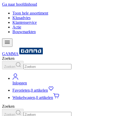
Ga naar hoofdinhoud
Toon hele assortiment
Klusadvies
Klantenservice
Actie
Bouwmarkten
GAMMA
Zoeken
Zoeken
Inloggen
Favorieten
,
0 artikelen
Winkelwagen
,
0 artikelen
Zoeken
Zoeken