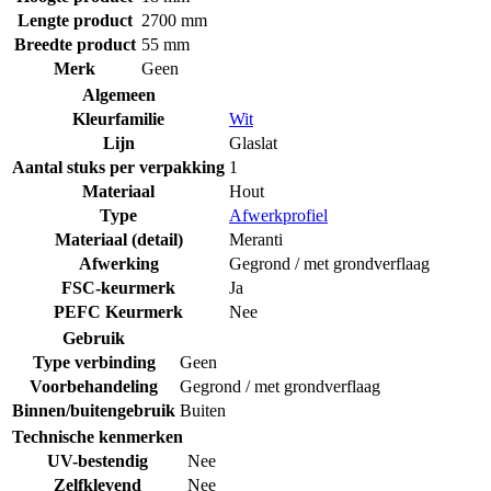
Lengte product
2700 mm
Breedte product
55 mm
Merk
Geen
Algemeen
Kleurfamilie
Wit
Lijn
Glaslat
Aantal stuks per verpakking
1
Materiaal
Hout
Type
Afwerkprofiel
Materiaal (detail)
Meranti
Afwerking
Gegrond / met grondverflaag
FSC-keurmerk
Ja
PEFC Keurmerk
Nee
Gebruik
Type verbinding
Geen
Voorbehandeling
Gegrond / met grondverflaag
Binnen/buitengebruik
Buiten
Technische kenmerken
UV-bestendig
Nee
Zelfklevend
Nee