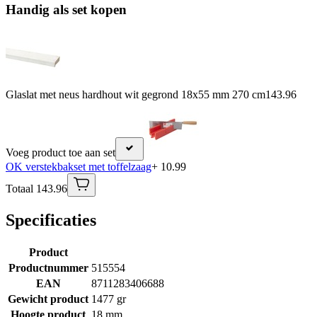
Handig als set kopen
Glaslat met neus hardhout wit gegrond 18x55 mm 270 cm
143.96
Voeg product toe aan set
OK verstekbakset met toffelzaag
+ 10.99
Totaal 143.96
Specificaties
Product
Productnummer
515554
EAN
8711283406688
Gewicht product
1477 gr
Hoogte product
18 mm