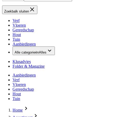
Zoekbalk sluiten
Verf
Vloeren
Gereedschap
Hout
Tuin
Aanbiedingen
Alle categorieën
Alles
Klusadvies
Folder & Magazine
Aanbiedingen
Verf
Vloeren
Gereedschap
Hout
Tuin
Home