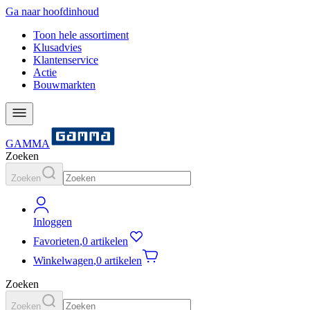
Ga naar hoofdinhoud
Toon hele assortiment
Klusadvies
Klantenservice
Actie
Bouwmarkten
GAMMA
Zoeken
Zoeken
Inloggen
Favorieten
,
0 artikelen
Winkelwagen
,
0 artikelen
Zoeken
Zoeken