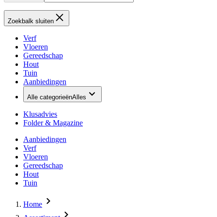
Zoekbalk sluiten
Verf
Vloeren
Gereedschap
Hout
Tuin
Aanbiedingen
Alle categorieën
Alles
Klusadvies
Folder & Magazine
Aanbiedingen
Verf
Vloeren
Gereedschap
Hout
Tuin
Home