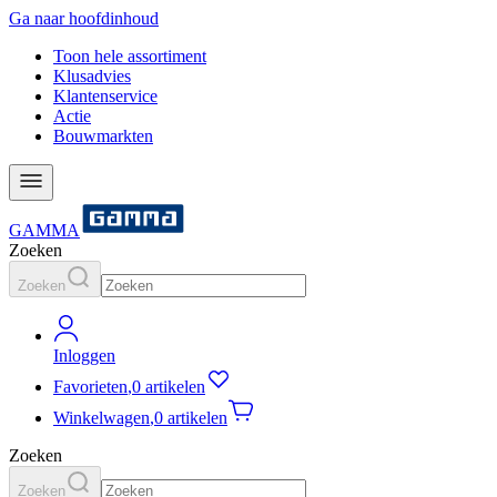
Ga naar hoofdinhoud
Toon hele assortiment
Klusadvies
Klantenservice
Actie
Bouwmarkten
GAMMA
Zoeken
Zoeken
Inloggen
Favorieten
,
0 artikelen
Winkelwagen
,
0 artikelen
Zoeken
Zoeken